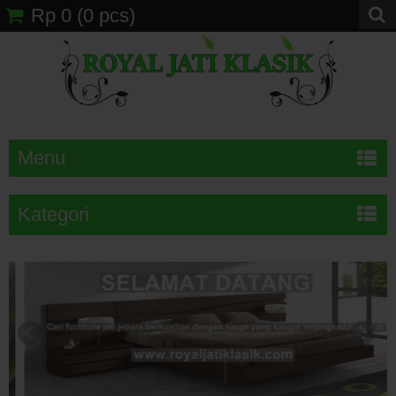
Rp 0
(
0
pcs)
Menu
Kategori