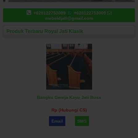
+628122753009
+628122753009
mebeldjati@gmail.com
Produk Terbaru Royal Jati Klasik
Bangku Gereja Kayu Jati Busa
Rp (Hubungi CS)
Email
SMS