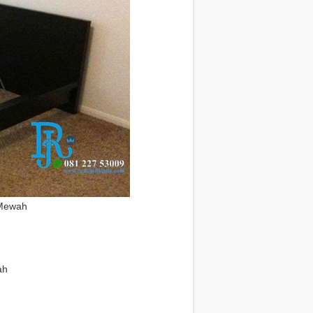
 Mewah
p
est
e
hare
ah
p
est
e
hare