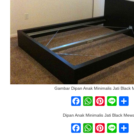
Gambar Dipan Anak Minimalis Jati Black
Facebook
WhatsAp
Pinter
Lin
S
Dipan Anak Minimalis Jati Black Mew
Facebook
WhatsAp
Pinter
Lin
S