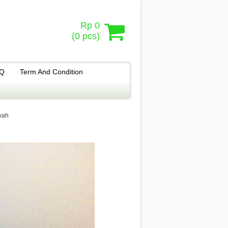
Rp 0
(
0
pcs)
.Q
Term And Condition
wah