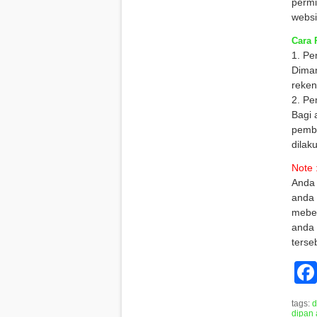
permi
websi
Cara 
1. Pe
Diman
reken
2. Pe
Bagi 
pembe
dilak
Note 
Anda 
anda 
mebel
anda 
terse
tags:
d
dipan 