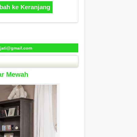
ah ke Keranjang
jati@gmail.com
car Mewah