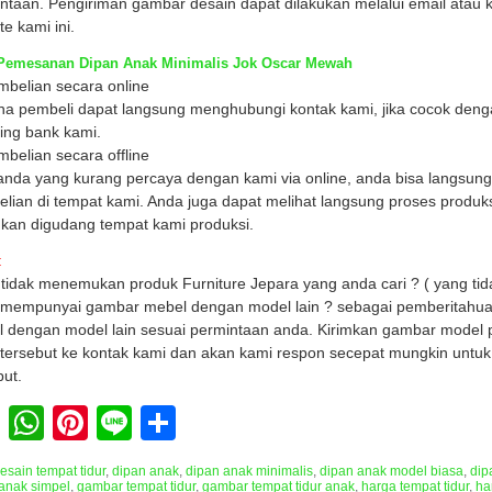
ntaan. Pengiriman gambar desain dapat dilakukan melalui email atau
te kami ini.
Pemesanan Dipan Anak Minimalis Jok Oscar Mewah
mbelian secara online
a pembeli dapat langsung menghubungi kontak kami, jika cocok denga
ing bank kami.
mbelian secara offline
anda yang kurang percaya dengan kami via online, anda bisa langsun
lian di tempat kami. Anda juga dapat melihat langsung proses produks
ukan digudang tempat kami produksi.
:
tidak menemukan produk Furniture Jepara yang anda cari ? ( yang tida
mempunyai gambar mebel dengan model lain ? sebagai pemberitahua
 dengan model lain sesuai permintaan anda. Kirimkan gambar model 
tersebut ke kontak kami dan akan kami respon secepat mungkin untu
but.
Facebook
WhatsApp
Pinterest
Line
Share
esain tempat tidur
,
dipan anak
,
dipan anak minimalis
,
dipan anak model biasa
,
dip
anak simpel
,
gambar tempat tidur
,
gambar tempat tidur anak
,
harga tempat tidur
,
ha