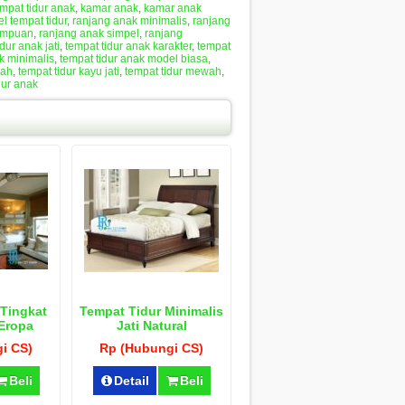
empat tidur anak
,
kamar anak
,
kamar anak
l tempat tidur
,
ranjang anak minimalis
,
ranjang
empuan
,
ranjang anak simpel
,
ranjang
dur anak jati
,
tempat tidur anak karakter
,
tempat
k minimalis
,
tempat tidur anak model biasa
,
rah
,
tempat tidur kayu jati
,
tempat tidur mewah
,
dur anak
 Tingkat
Tempat Tidur Minimalis
Eropa
Jati Natural
i CS)
Rp (Hubungi CS)
Beli
Detail
Beli