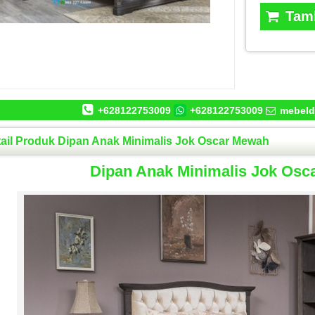
Tamb
+628122753009
+628122753009
mebeld
ail Produk Dipan Anak Minimalis Jok Oscar Mewah
Dipan Anak Minimalis Jok Os