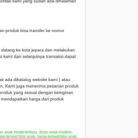
 kontak kami yang sudah ada dihalaman
n produk bisa transfer ke nomor
g datang ke kota jepara dan melakukan
i kami dan selanjutnya transaksi dapat
k ada dikatalog website kami ) atau
n, Kami juga menerima pesanan produk
produk yang sesuai dengan keinginan
k mendapatkan harga dari produk
an anak model terbaru
,
dipan anak modern
,
rga tempat tidur anak
,
harga tempat tidur anak