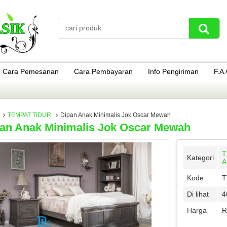
Cara Pemesanan
Cara Pembayaran
Info Pengiriman
F.A
TEMPAT TIDUR
Dipan Anak Minimalis Jok Oscar Mewah
an Anak Minimalis Jok Oscar Mewah
T
Kategori
A
Kode
T
Di lihat
4
Harga
R