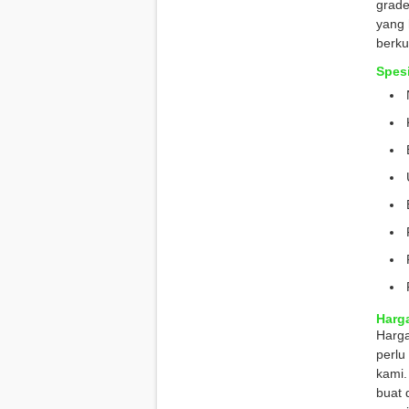
grade
yang 
berku
Spes
Harg
Harga
perlu
kami.
buat 