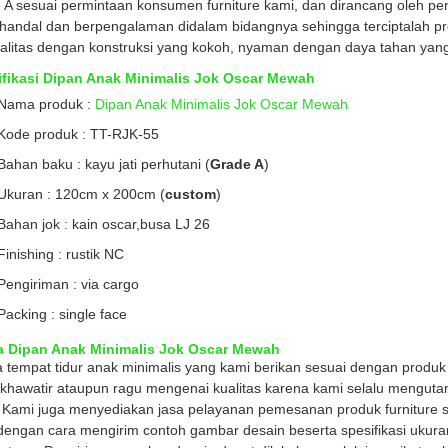
 A sesuai permintaan konsumen furniture kami, dan dirancang oleh pe
handal dan berpengalaman didalam bidangnya sehingga terciptalah p
alitas dengan konstruksi yang kokoh, nyaman dengan daya tahan yang 
ifikasi Dipan Anak Minimalis Jok Oscar Mewah
Nama produk :
Dipan Anak Minimalis Jok Oscar Mewah
Kode produk : TT-RJK-55
Bahan baku : kayu jati perhutani (
Grade A
)
Ukuran : 120cm x 200cm (
custom
)
Bahan jok : kain oscar,busa LJ 26
Finishing : rustik NC
Pengiriman : via cargo
Packing : single face
a Dipan Anak Minimalis Jok Oscar Mewah
 tempat tidur anak minimalis yang kami berikan sesuai dengan produk
 khawatir ataupun ragu mengenai kualitas karena kami selalu mengut
 Kami juga menyediakan jasa pelayanan pemesanan produk furniture se
dengan cara mengirim contoh gambar desain beserta spesifikasi ukuran