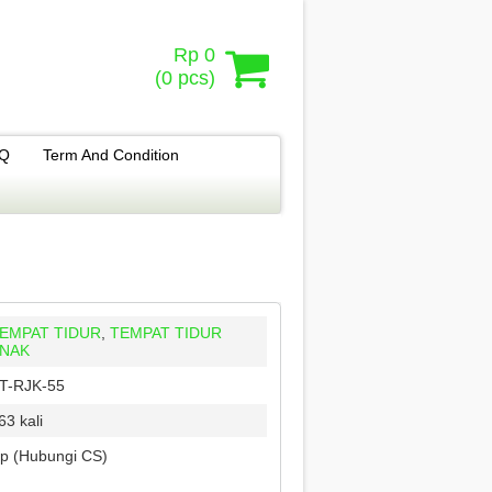
Rp 0
(
0
pcs)
.Q
Term And Condition
EMPAT TIDUR
,
TEMPAT TIDUR
NAK
T-RJK-55
63 kali
p (Hubungi CS)