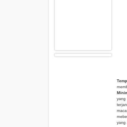
Temp
membe
Mini
yang 
terja
macam
mebel
yang 