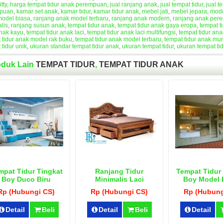
itty
,
harga tempat tidur anak perempuan
,
jual ranjang anak
,
jual tempat tidur
,
jual t
puan
,
kamar set anak
,
kamar tidur
,
kamar tidur anak
,
mebel jati
,
mebel jepara
,
mode
model biasa
,
ranjang anak model terbaru
,
ranjang anak modern
,
ranjang anak per
lis
,
ranjang susun anak
,
tempat tidur anak
,
tempat tidur anak gaya eropa
,
tempat ti
anak kayu
,
tempat tidur anak laci
,
tempat tidur anak laci multifungsi
,
tempat tidur ana
 tidur anak model rak buku
,
tempat tidur anak model terbaru
,
tempat tidur anak mu
 tidur unik
,
ukuran standar tempat tidur anak
,
ukuran tempat tidur
,
ukuran tempat ti
oduk Lain
TEMPAT TIDUR
,
TEMPAT TIDUR ANAK
mpat Tidur Tingkat
Ranjang Tidur
Tempat Tidur
Boy Duco Biru
Minimalis Laci
Boy Model 
Multifungsi
Rp (Hubungi CS)
Rp (Hubungi CS)
Rp (Hubung
Detail
Beli
Detail
Beli
Detail