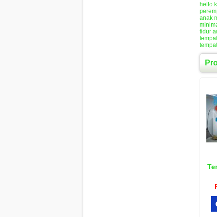
hello k
perem
anak 
minima
tidur 
tempat
tempat
Pr
Te