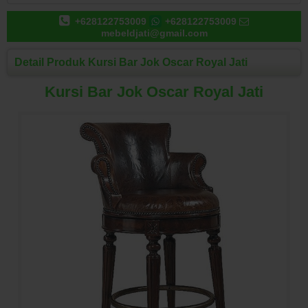
+628122753009
+628122753009
mebeldjati@gmail.com
Detail Produk Kursi Bar Jok Oscar Royal Jati
Kursi Bar Jok Oscar Royal Jati