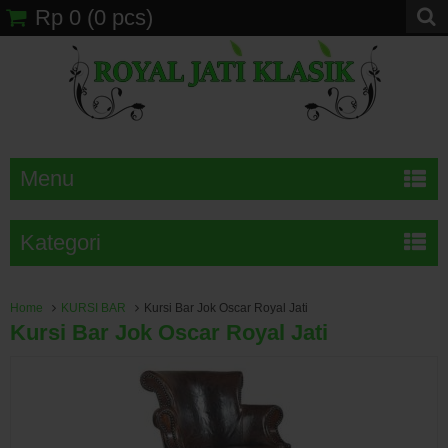
Rp 0
(
0
pcs)
Menu
Kategori
Home
KURSI BAR
Kursi Bar Jok Oscar Royal Jati
Kursi Bar Jok Oscar Royal Jati