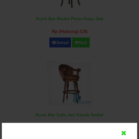
Kursi Bar Model Putar Kayu Jati
Rp (Hubungi CS)
Detail
Beli
Kursi Bar Cafe Jati Klasik Swifel
Rp (Hubungi CS)
Detail
Beli