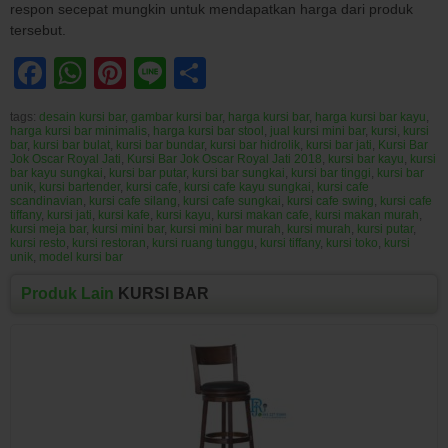
respon secepat mungkin untuk mendapatkan harga dari produk
tersebut.
Facebook
WhatsApp
Pinterest
Line
Share
tags:
desain kursi bar
,
gambar kursi bar
,
harga kursi bar
,
harga kursi bar kayu
,
harga kursi bar minimalis
,
harga kursi bar stool
,
jual kursi mini bar
,
kursi
,
kursi
bar
,
kursi bar bulat
,
kursi bar bundar
,
kursi bar hidrolik
,
kursi bar jati
,
Kursi Bar
Jok Oscar Royal Jati
,
Kursi Bar Jok Oscar Royal Jati 2018
,
kursi bar kayu
,
kursi
bar kayu sungkai
,
kursi bar putar
,
kursi bar sungkai
,
kursi bar tinggi
,
kursi bar
unik
,
kursi bartender
,
kursi cafe
,
kursi cafe kayu sungkai
,
kursi cafe
scandinavian
,
kursi cafe silang
,
kursi cafe sungkai
,
kursi cafe swing
,
kursi cafe
tiffany
,
kursi jati
,
kursi kafe
,
kursi kayu
,
kursi makan cafe
,
kursi makan murah
,
kursi meja bar
,
kursi mini bar
,
kursi mini bar murah
,
kursi murah
,
kursi putar
,
kursi resto
,
kursi restoran
,
kursi ruang tunggu
,
kursi tiffany
,
kursi toko
,
kursi
unik
,
model kursi bar
Produk Lain
KURSI BAR