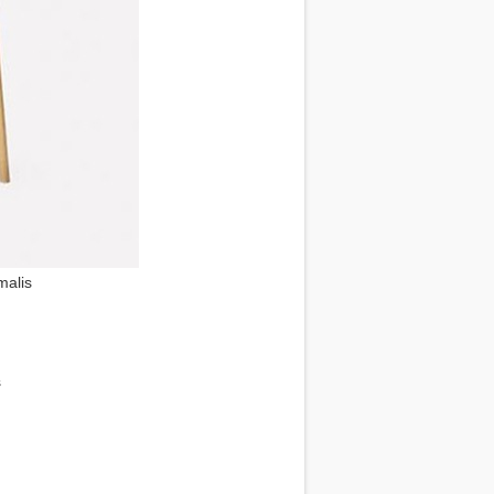
malis
p
est
e
hare
s
p
est
e
hare