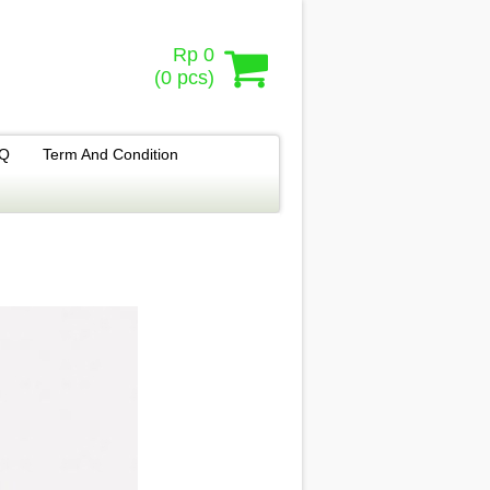
Rp 0
(
0
pcs)
.Q
Term And Condition