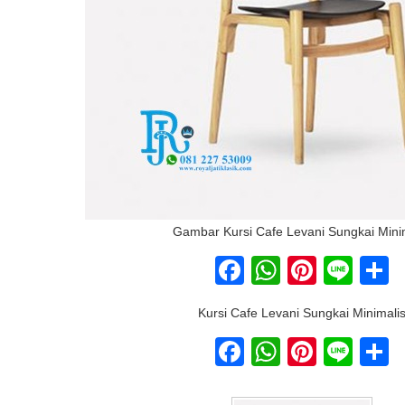
Gambar Kursi Cafe Levani Sungkai Mini
Facebook
WhatsAp
Pinter
Lin
S
Kursi Cafe Levani Sungkai Minimali
Facebook
WhatsAp
Pinter
Lin
S