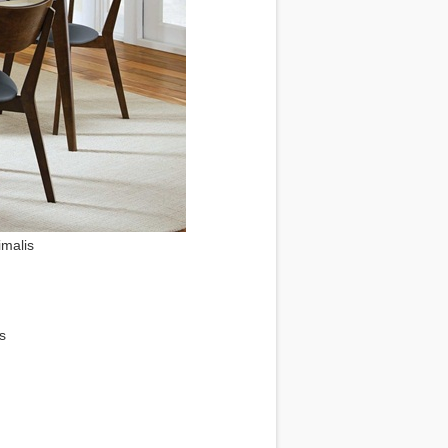
malis
p
est
e
hare
s
p
est
e
hare