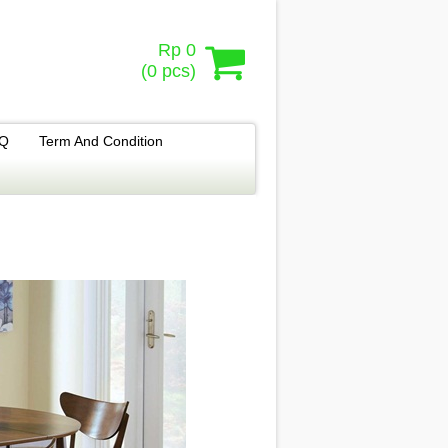
Rp 0
(
0
pcs)
.Q
Term And Condition