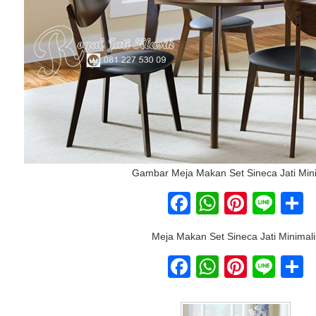
Gambar Meja Makan Set Sineca Jati Mini
Facebook
WhatsAp
Pinter
Lin
S
Meja Makan Set Sineca Jati Minimali
Facebook
WhatsAp
Pinter
Lin
S