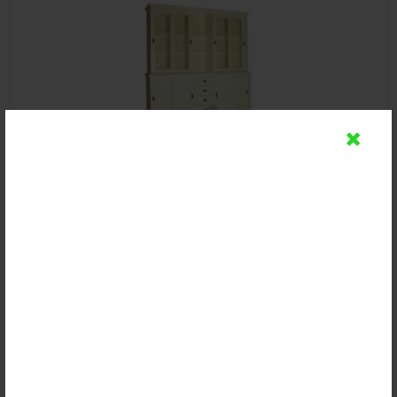
Lemari Buku Hias Cat Duco Putih
Rp (Hubungi CS)
Detail
Beli