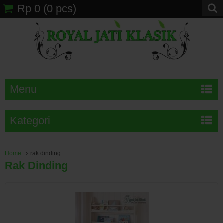
Rp 0
(
0
pcs)
Menu
Kategori
Home
rak dinding
Rak Dinding