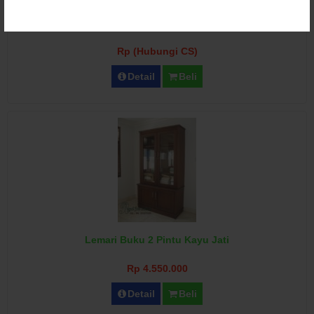
Lemari Buku 6 Pintu Bawah Kaca Minimalis
Rp (Hubungi CS)
Detail
Beli
Lemari Buku 2 Pintu Kayu Jati
Rp 4.550.000
Detail
Beli