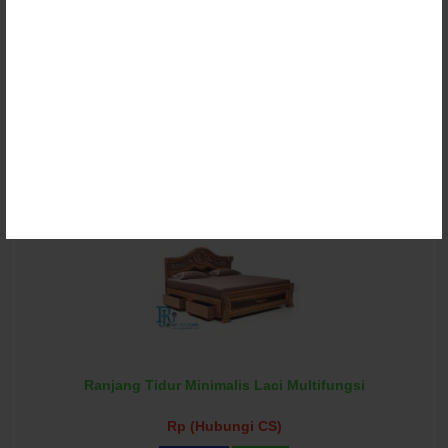
Ranjang Tidur Minimalis Lesehan Style Korea
Rp (Hubungi CS)
Detail
Beli
Ranjang Tidur Minimalis Laci Multifungsi
Rp (Hubungi CS)