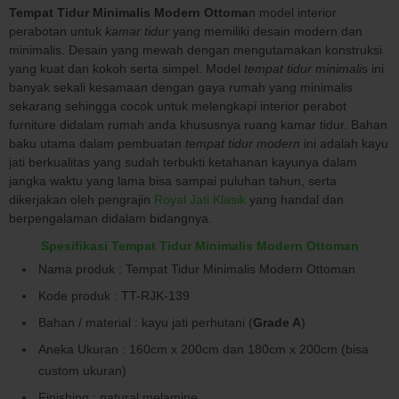
Tempat Tidur Minimalis Modern Ottoma
n model interior
perabotan untuk
kamar tidur
yang memiliki desain modern dan
minimalis. Desain yang mewah dengan mengutamakan konstruksi
yang kuat dan kokoh serta simpel. Model
tempat tidur minimali
s ini
banyak sekali kesamaan dengan gaya rumah yang minimalis
sekarang sehingga cocok untuk melengkapi interior perabot
furniture didalam rumah anda khususnya ruang kamar tidur. Bahan
baku utama dalam pembuatan
tempat tidur modern
ini adalah kayu
jati berkualitas yang sudah terbukti ketahanan kayunya dalam
jangka waktu yang lama bisa sampai puluhan tahun, serta
dikerjakan oleh pengrajin
Royal Jati Klasik
yang handal dan
berpengalaman didalam bidangnya.
Spesifikasi Tempat Tidur Minimalis Modern Ottoman
Nama produk : Tempat Tidur Minimalis Modern Ottoman
Kode produk : TT-RJK-139
Bahan / material : kayu jati perhutani (
Grade A
)
Aneka Ukuran : 160cm x 200cm dan 180cm x 200cm (bisa
custom ukuran)
Finishing : natural melamine