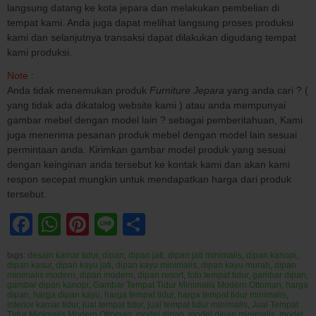
langsung datang ke kota jepara dan melakukan pembelian di
tempat kami. Anda juga dapat melihat langsung proses produksi
kami dan selanjutnya transaksi dapat dilakukan digudang tempat
kami produksi.
Note :
Anda tidak menemukan produk
Furniture Jepara
yang anda cari ? (
yang tidak ada dikatalog website kami ) atau anda mempunyai
gambar mebel dengan model lain ? sebagai pemberitahuan, Kami
juga menerima pesanan produk mebel dengan model lain sesuai
permintaan anda. Kirimkan gambar model produk yang sesuai
dengan keinginan anda tersebut ke kontak kami dan akan kami
respon secepat mungkin untuk mendapatkan harga dari produk
tersebut.
Facebook
WhatsApp
Pinterest
Line
Share
tags:
desain kamar tidur
,
dipan
,
dipan jati
,
dipan jati minimalis
,
dipan kanopi
,
dipan kasur
,
dipan kayu jati
,
dipan kayu minimalis
,
dipan kayu murah
,
dipan
minimalis modern
,
dipan modern
,
dipan resort
,
foto tempat tidur
,
gambar dipan
,
gambar dipan kanopi
,
Gambar Tempat Tidur Minimalis Modern Ottoman
,
harga
dipan
,
harga dipan kayu
,
harga tempat tidur
,
harga tempat tidur minimalis
,
interior kamar tidur
,
jual tempat tidur
,
jual tempat tidur minimalis
,
Jual Tempat
Tidur Minimalis Modern Ottoman
,
model dipan
,
model dipan minimalis
,
model