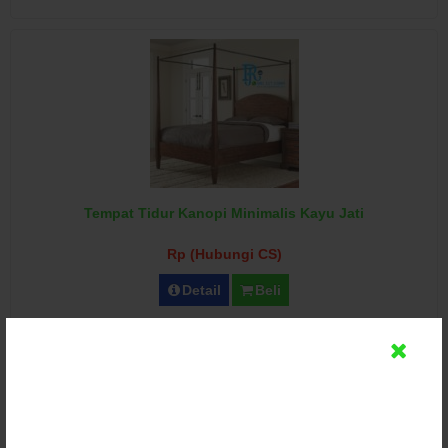
Tempat Tidur Kanopi Minimalis Kayu Jati
Rp (Hubungi CS)
Detail
Beli