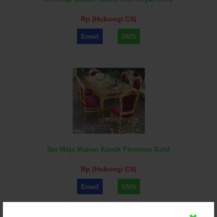
Rp (Hubungi CS)
Email
SMS
Set Meja Makan Klasik Florence Gold
Rp (Hubungi CS)
Email
SMS