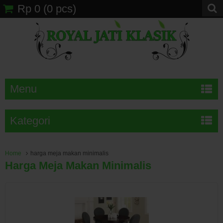
Rp 0
(
0
pcs)
Menu
Kategori
Home
harga meja makan minimalis
Harga Meja Makan Minimalis