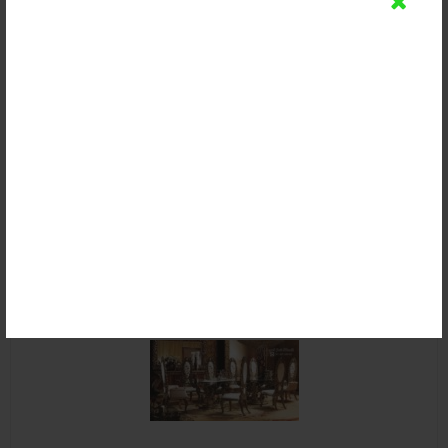
Set Meja Makan King Royal Klasik
Rp (Hubungi CS)
Email
SMS