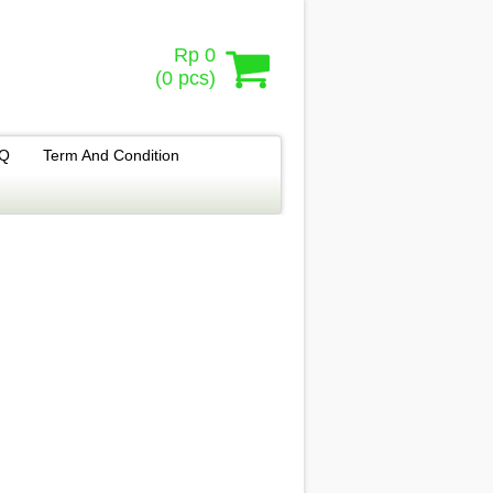
Rp 0
(
0
pcs)
.Q
Term And Condition