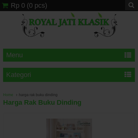
Rp 0
(
0
pcs)
Menu
Kategori
Home
harga rak buku dinding
Harga Rak Buku Dinding