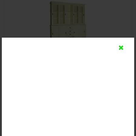
Lemari Buku Hias Cat Duco Putih
Rp (Hubungi CS)
Detail
Beli