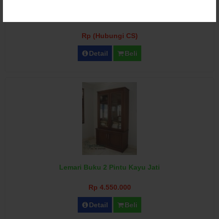
Lemari Buku 6 Pintu Bawah Kaca Minimalis
Rp (Hubungi CS)
Detail
Beli
Lemari Buku 2 Pintu Kayu Jati
Rp 4.550.000
Detail
Beli