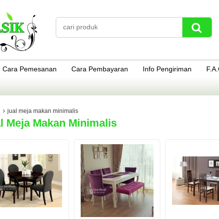
Cara Pemesanan
Cara Pembayaran
Info Pengiriman
F.A
jual meja makan minimalis
l Meja Makan Minimalis