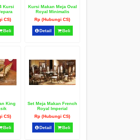
4 Kursi
Kursi Makan Meja Oval
Jepara
Royal Minimalis
i CS)
Rp (Hubungi CS)
Beli
Detail
Beli
an King
Set Meja Makan French
sik
Royal Imperial
i CS)
Rp (Hubungi CS)
Beli
Detail
Beli