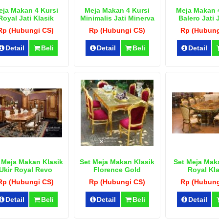
eja Makan 4 Kursi
Meja Makan 4 Kursi
Meja Makan 
Royal Jati Klasik
Minimalis Jati Minerva
Balero Jati 
Rp (Hubungi CS)
Rp (Hubungi CS)
Rp (Hubung
Detail
Beli
Detail
Beli
Detail
 Meja Makan Klasik
Set Meja Makan Klasik
Set Meja Mak
Ukir Royal Revo
Florence Gold
Royal Kla
Rp (Hubungi CS)
Rp (Hubungi CS)
Rp (Hubung
Detail
Beli
Detail
Beli
Detail