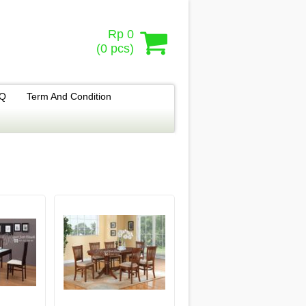
Rp 0
(
0
pcs)
.Q
Term And Condition