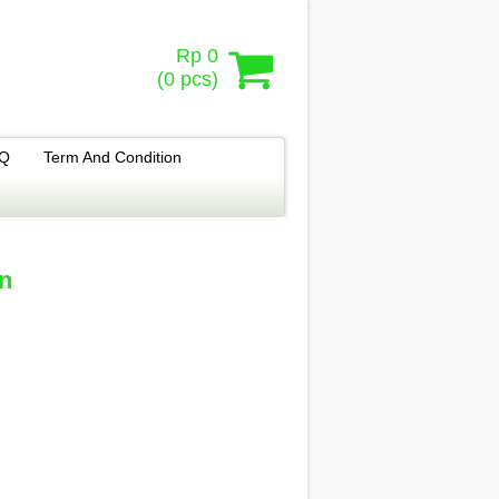
Rp 0
(
0
pcs)
.Q
Term And Condition
n