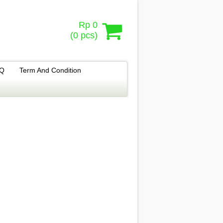
Rp 0
(
0
pcs)
.Q
Term And Condition