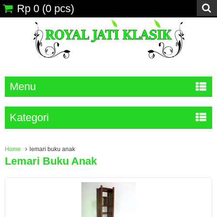
Rp 0
(
0
pcs)
Menu
Kategori
Home
lemari buku anak
Lemari Buku Anak