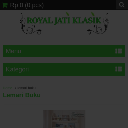
Rp 0
(
0
pcs)
Menu
Kategori
Home
lemari buku
Lemari Buku