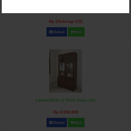
Lemari Buku 6 Pintu Bawah Kaca Minimalis
Rp (Hubungi CS)
Detail
Beli
Lemari Buku 2 Pintu Kayu Jati
Rp 4.550.000
Detail
Beli