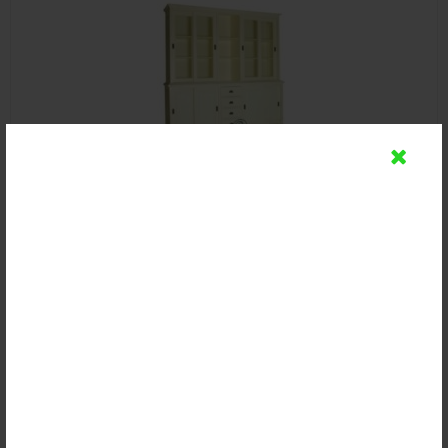
Lemari Buku Hias Cat Duco Putih
Rp (Hubungi CS)
Detail
Beli