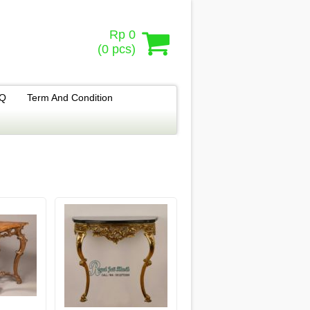
Rp 0
(
0
pcs)
.Q
Term And Condition