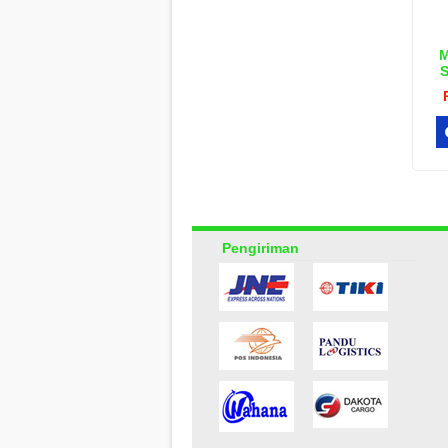
M
S
Pengiriman