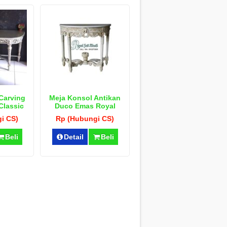
Carving
Meja Konsol Antikan
Classic
Duco Emas Royal
Klasik
i CS)
Rp (Hubungi CS)
Beli
Detail
Beli