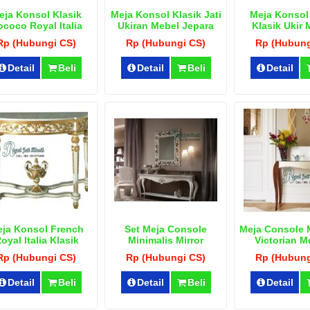
eja Konsol Klasik
Meja Konsol Klasik Jati
Meja Konsol 
coco Royal Italia
Ukiran Mebel Jepara
Klasik Ukir
Rp (Hubungi CS)
Rp (Hubungi CS)
Rp (Hubung
Detail
Beli
Detail
Beli
Detail
ja Konsol French
Set Meja Console
Meja Console 
oyal Italia Klasik
Minimalis Mirror
Victorian 
Rococo
Rp (Hubungi CS)
Rp (Hubungi CS)
Rp (Hubung
Detail
Beli
Detail
Beli
Detail