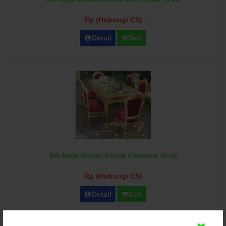
Rp (Hubungi CS)
Detail
Beli
Set Meja Makan Klasik Florence Gold
Rp (Hubungi CS)
Detail
Beli