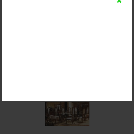
Set Meja Makan King Royal Klasik
Rp (Hubungi CS)
Detail
Beli