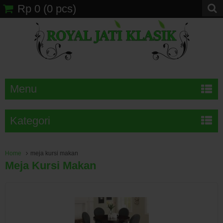
Rp 0
(
0
pcs)
Menu
Kategori
Home
meja kursi makan
Meja Kursi Makan