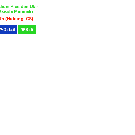
dium Presiden Ukir
Garuda Minimalis
Jepara
Rp (Hubungi CS)
Detail
Beli