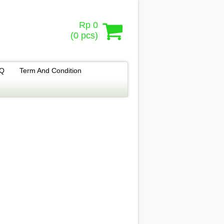
Rp 0
(
0
pcs)
.Q
Term And Condition