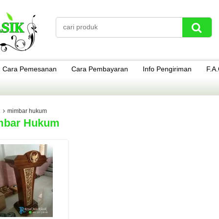
Cara Pemesanan
Cara Pembayaran
Info Pengiriman
F.A
mimbar hukum
mbar Hukum