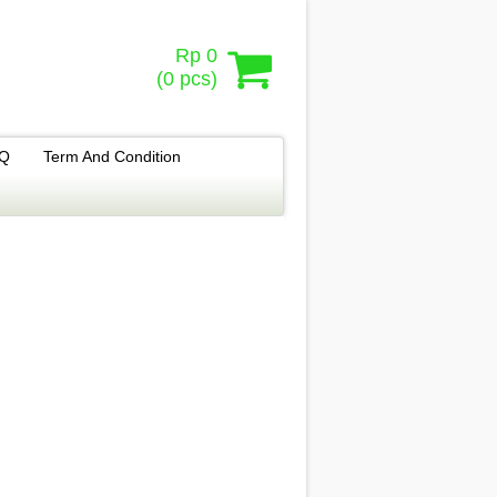
Rp 0
(
0
pcs)
.Q
Term And Condition