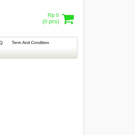
Rp 0
(
0
pcs)
.Q
Term And Condition