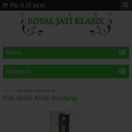
Rp 0
(
0
pcs)
Menu
Kategori
Home
rak buku anak gantung
Rak Buku Anak Gantung