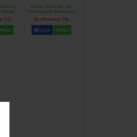
Set King
Kamar Tidur Set Jati
 Klasik
Ukir Gebyok Selendang
i CS)
Rp (Hubungi CS)
Beli
Detail
Beli