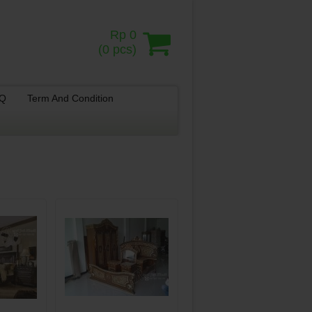
Rp 0
(
0
pcs)
.Q
Term And Condition