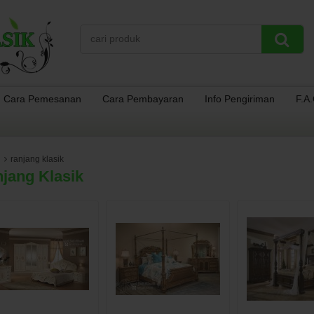
Cara Pemesanan
Cara Pembayaran
Info Pengiriman
F.A
ranjang klasik
jang Klasik