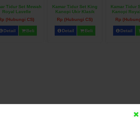
ar Tidur Set Mewah
Kamar Tidur Set King
Kamar Tidur 
Royal Lavelle
Kanopi Ukir Klasik
Kanopi Royal
Rp (Hubungi CS)
Rp (Hubungi CS)
Rp (Hubung
Detail
Beli
Detail
Beli
Detail