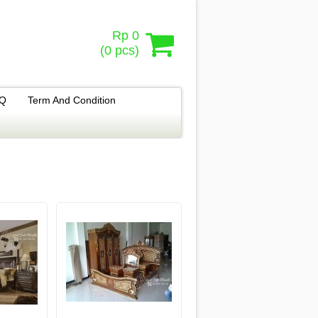
Rp 0
(
0
pcs)
.Q
Term And Condition