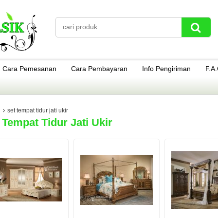
Cara Pemesanan
Cara Pembayaran
Info Pengiriman
F.A
set tempat tidur jati ukir
 Tempat Tidur Jati Ukir