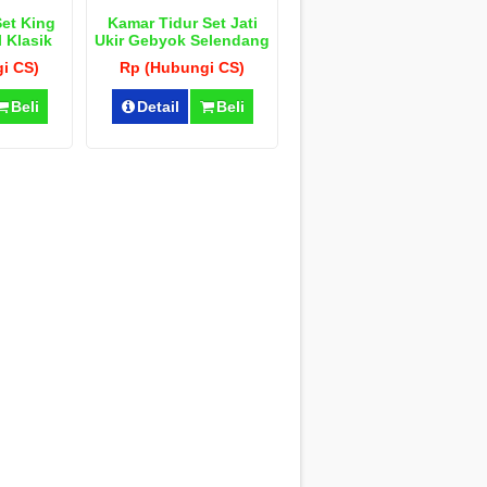
Set King
Kamar Tidur Set Jati
 Klasik
Ukir Gebyok Selendang
i CS)
Rp (Hubungi CS)
Beli
Detail
Beli