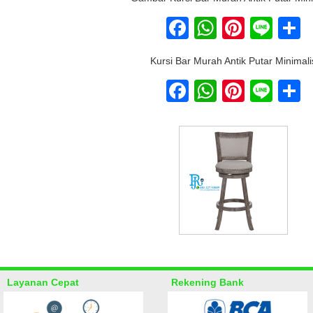
Facebook
WhatsAp
Pinter
Lin
S
Kursi Bar Murah Antik Putar Minimali
Facebook
WhatsAp
Pinter
Lin
S
Layanan Cepat
Rekening Bank