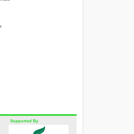
p
est
e
hare
s
p
est
e
hare
Supported By