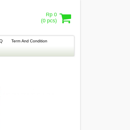
Rp 0
(
0
pcs)
.Q
Term And Condition