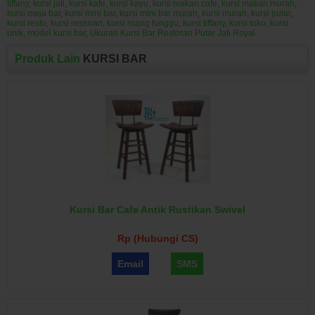
tiffany
,
kursi jati
,
kursi kafe
,
kursi kayu
,
kursi makan cafe
,
kursi makan murah
,
kursi meja bar
,
kursi mini bar
,
kursi mini bar murah
,
kursi murah
,
kursi putar
,
kursi resto
,
kursi restoran
,
kursi ruang tunggu
,
kursi tiffany
,
kursi toko
,
kursi
unik
,
model kursi bar
,
Ukuran Kursi Bar Restoran Putar Jati Royal
Produk Lain
KURSI BAR
Kursi Bar Cafe Antik Rustikan Swivel
Rp (Hubungi CS)
Email
SMS