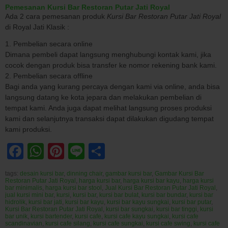
Pemesanan Kursi Bar Restoran Putar Jati Royal
Ada 2 cara pemesanan produk
Kursi Bar Restoran Putar Jati Royal
di Royal Jati Klasik :
1. Pembelian secara online
Dimana pembeli dapat langsung menghubungi kontak kami, jika
cocok dengan produk bisa transfer ke nomor rekening bank kami.
2. Pembelian secara offline
Bagi anda yang kurang percaya dengan kami via online, anda bisa
langsung datang ke kota jepara dan melakukan pembelian di
tempat kami. Anda juga dapat melihat langsung proses produksi
kami dan selanjutnya transaksi dapat dilakukan digudang tempat
kami produksi.
Facebook
WhatsApp
Pinterest
Line
Share
tags:
desain kursi bar
,
dinning chair
,
gambar kursi bar
,
Gambar Kursi Bar
Restoran Putar Jati Royal
,
harga kursi bar
,
harga kursi bar kayu
,
harga kursi
bar minimalis
,
harga kursi bar stool
,
Jual Kursi Bar Restoran Putar Jati Royal
,
jual kursi mini bar
,
kursi
,
kursi bar
,
kursi bar bulat
,
kursi bar bundar
,
kursi bar
hidrolik
,
kursi bar jati
,
kursi bar kayu
,
kursi bar kayu sungkai
,
kursi bar putar
,
Kursi Bar Restoran Putar Jati Royal
,
kursi bar sungkai
,
kursi bar tinggi
,
kursi
bar unik
,
kursi bartender
,
kursi cafe
,
kursi cafe kayu sungkai
,
kursi cafe
scandinavian
,
kursi cafe silang
,
kursi cafe sungkai
,
kursi cafe swing
,
kursi cafe