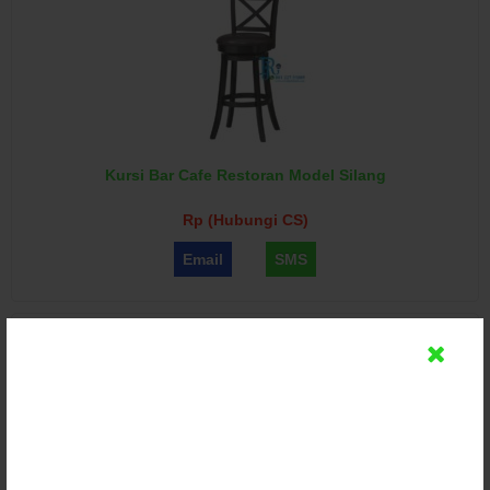
Kursi Bar Cafe Restoran Model Silang
Rp (Hubungi CS)
Email
SMS