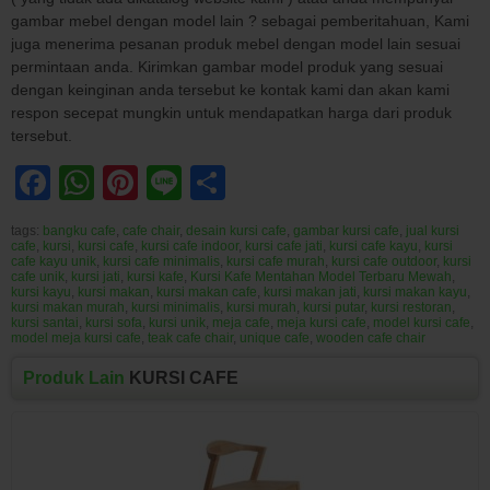
gambar mebel dengan model lain ? sebagai pemberitahuan, Kami
juga menerima pesanan produk mebel dengan model lain sesuai
permintaan anda. Kirimkan gambar model produk yang sesuai
dengan keinginan anda tersebut ke kontak kami dan akan kami
respon secepat mungkin untuk mendapatkan harga dari produk
tersebut.
Facebook
WhatsApp
Pinterest
Line
Share
tags:
bangku cafe
,
cafe chair
,
desain kursi cafe
,
gambar kursi cafe
,
jual kursi
cafe
,
kursi
,
kursi cafe
,
kursi cafe indoor
,
kursi cafe jati
,
kursi cafe kayu
,
kursi
cafe kayu unik
,
kursi cafe minimalis
,
kursi cafe murah
,
kursi cafe outdoor
,
kursi
cafe unik
,
kursi jati
,
kursi kafe
,
Kursi Kafe Mentahan Model Terbaru Mewah
,
kursi kayu
,
kursi makan
,
kursi makan cafe
,
kursi makan jati
,
kursi makan kayu
,
kursi makan murah
,
kursi minimalis
,
kursi murah
,
kursi putar
,
kursi restoran
,
kursi santai
,
kursi sofa
,
kursi unik
,
meja cafe
,
meja kursi cafe
,
model kursi cafe
,
model meja kursi cafe
,
teak cafe chair
,
unique cafe
,
wooden cafe chair
Produk Lain
KURSI CAFE