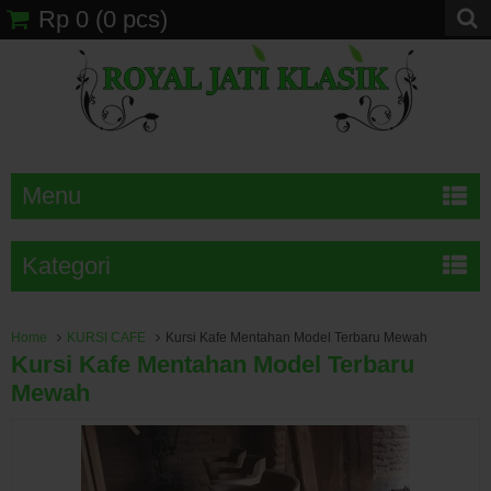
Rp 0
(
0
pcs)
Menu
Kategori
Home
KURSI CAFE
Kursi Kafe Mentahan Model Terbaru Mewah
Kursi Kafe Mentahan Model Terbaru
Mewah