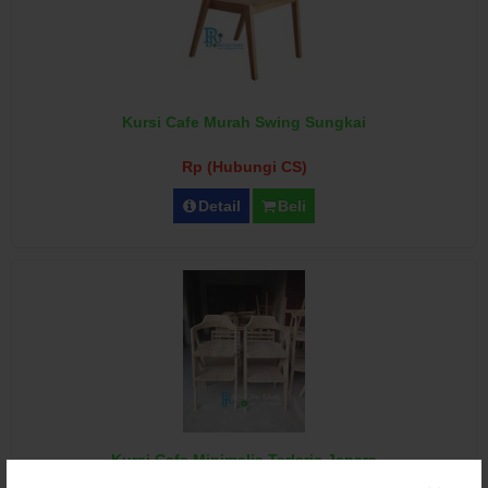
Kursi Cafe Murah Swing Sungkai
Rp (Hubungi CS)
Detail
Beli
Kursi Cafe Minimalis Terlaris Jepara