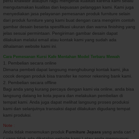
perlu khawatir ataupun ragu mengenai kualitas karena kami selalu
mengutamakan kualitas dan kepuasan pelanggan kami. Kami juga
menyediakan jasa pelayanan pemesanan produk furniture selain
dari produk furniture yang kami buat dengan cara mengirim contoh
gambar desain beserta spesifikasi ukuran dan warna finishing yang
jelas sesuai permintaan. Pengiriman gambar desain dapat
dilakukan melalui email atau kontak kami yang sudah ada
dihalaman website kami ini.
Cara Pemesanan
Kursi Kafe Mentahan Model Terbaru Mewah
1. Pembelian secara online
Dimana pembeli dapat langsung menghubungi kontak kami, jika
cocok dengan produk bisa transfer ke nomor rekening bank kami.
2. Pembelian secara offline
Bagi anda yang kurang percaya dengan kami via online, anda bisa
langsung datang ke kota jepara dan melakukan pembelian di
tempat kami. Anda juga dapat melihat langsung proses produksi
kami dan selanjutnya transaksi dapat dilakukan digudang tempat
kami produksi.
Note :
Anda tidak menemukan produk
Furniture Jepara
yang anda cari ?
( yang tidak ada dikatalog website kami ) atau anda mempunyai