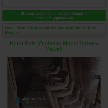
+628122753009
+628122753009
mebeldjati@gmail.com
Detail Produk Kursi Kafe Mentahan Model Terbaru
Mewah
Kursi Kafe Mentahan Model Terbaru
Mewah