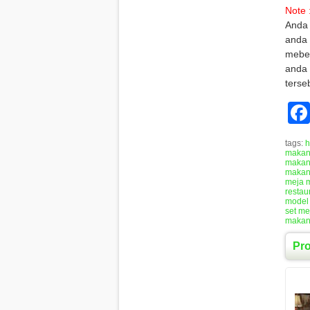
Note 
Anda
anda 
mebel
anda 
terse
tags:
h
maka
makan
makan 
meja 
restau
model
set m
makan
Pr