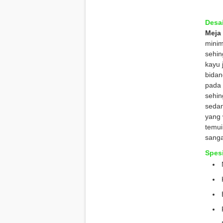
Desai
Meja 
minim
sehin
kayu 
bida
pada 
sehin
seda
yang 
temu
sanga
Spesi