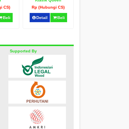
i
Klasik Queen
i CS)
Rp (Hubungi CS)
Beli
Detail
Beli
Supported By