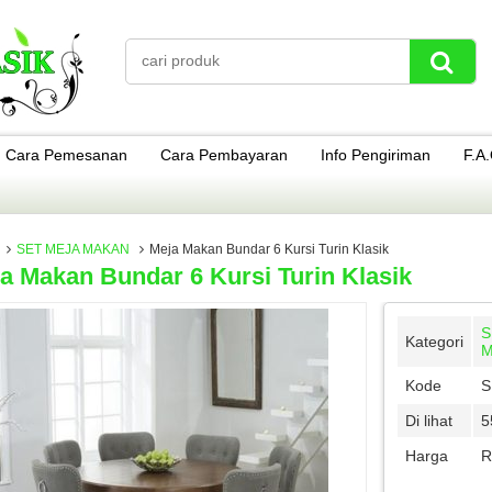
Cara Pemesanan
Cara Pembayaran
Info Pengiriman
F.A
SET MEJA MAKAN
Meja Makan Bundar 6 Kursi Turin Klasik
a Makan Bundar 6 Kursi Turin Klasik
S
Kategori
M
Kode
S
Di lihat
5
Harga
R