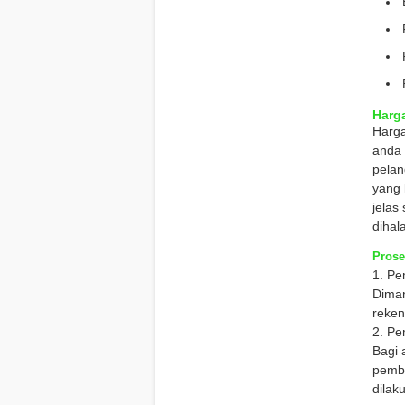
Harga
Harg
anda 
pelan
yang 
jelas
dihal
Prose
1. Pe
Diman
reken
2. Pe
Bagi 
pembe
dilak