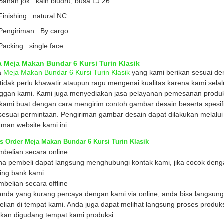
Bahan jok : kain bludru, busa LJ 26
Finishing : natural NC
Pengiriman : By cargo
Packing : single face
 Meja Makan Bundar 6 Kursi Turin Klasik
a
Meja Makan Bundar 6 Kursi Turin Klasik
yang kami berikan sesuai d
tidak perlu khawatir ataupun ragu mengenai kualitas karena kami sel
ggan kami. Kami juga menyediakan jasa pelayanan pemesanan produk fu
kami buat dengan cara mengirim contoh gambar desain beserta spesifi
 sesuai permintaan. Pengiriman gambar desain dapat dilakukan melalu
aman website kami ini.
s Order Meja Makan Bundar 6 Kursi Turin Klasik
mbelian secara online
a pembeli dapat langsung menghubungi kontak kami, jika cocok denga
ing bank kami.
mbelian secara offline
anda yang kurang percaya dengan kami via online, anda bisa langsun
lian di tempat kami. Anda juga dapat melihat langsung proses produks
ukan digudang tempat kami produksi.