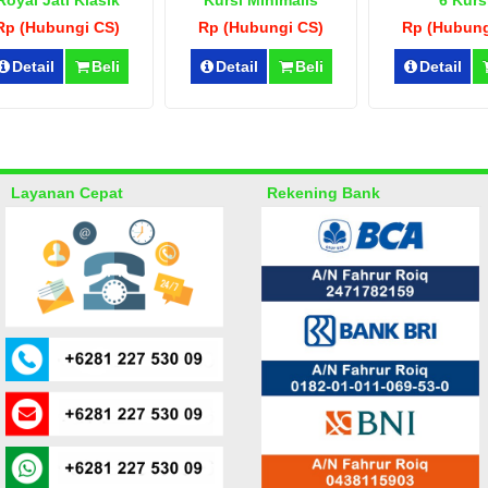
Royal Jati Klasik
Kursi Minimalis
6 Kurs
Loundex
Rp (Hubungi CS)
Rp (Hubungi CS)
Rp (Hubung
Detail
Beli
Detail
Beli
Detail
Layanan Cepat
Rekening Bank