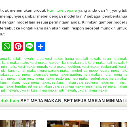
:
 tidak menemukan produk
Furniture Jepara
yang anda cari ? ( yang tid
mempunyai gambar mebel dengan model lain ? sebagai pemberitahua
 dengan model lain sesuai permintaan anda. Kirimkan gambar model 
tersebut ke kontak kami dan akan kami respon secepat mungkin untu
but.
Facebook
WhatsApp
Pinterest
Line
Share
arga kursi jati mewah
,
harga kursi makan
,
harga meja jati mewah
,
harga meja ma
n
,
kursi makan cafe
,
kursi makan garden
,
kursi makan jati
,
kursi makan jati mewah
,
 minimalis
,
kursi makan murah
,
kursi makan outdoor
,
kursi makan restaurant
,
kursi
ukir
,
kursi rumah makan
,
kursi warung makan
,
mebel jati
,
mebel jepara
,
meja mak
makan bundar
,
meja makan cafe
,
meja makan garden
,
meja makan murah
,
meja ma
rant
,
meja makan resto
,
meja makan restoran
,
meja makan sederhana
,
meja makan
 kursi makan
,
model meja makan
,
set kursi makan cafe
,
set kursi makan minimalis
,
eja makan bundar
,
set meja makan cafe
,
set meja makan minimalis
,
set meja makan
 jati mewah
,
ukuran kursi meja makan jati mewah
,
ukuran meja makan
oduk Lain
SET MEJA MAKAN
,
SET MEJA MAKAN MINIMALI