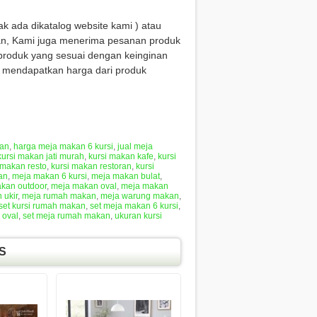
ak ada dikatalog website kami ) atau
n, Kami juga menerima pesanan produk
produk yang sesuai dengan keinginan
k mendapatkan harga dari produk
kan
,
harga meja makan 6 kursi
,
jual meja
kursi makan jati murah
,
kursi makan kafe
,
kursi
 makan resto
,
kursi makan restoran
,
kursi
an
,
meja makan 6 kursi
,
meja makan bulat
,
kan outdoor
,
meja makan oval
,
meja makan
 ukir
,
meja rumah makan
,
meja warung makan
,
set kursi rumah makan
,
set meja makan 6 kursi
,
 oval
,
set meja rumah makan
,
ukuran kursi
S