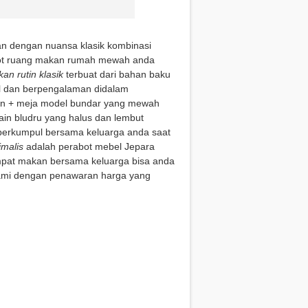
an dengan nuansa klasik kombinasi
abot ruang makan rumah mewah anda
an rutin klasik
terbuat dari bahan baku
dal dan berpengalaman didalam
an + meja model bundar yang mewah
kain bludru yang halus dan lembut
berkumpul bersama keluarga anda saat
imalis
adalah perabot mebel Jepara
empat makan bersama keluarga bisa anda
kami dengan penawaran harga yang