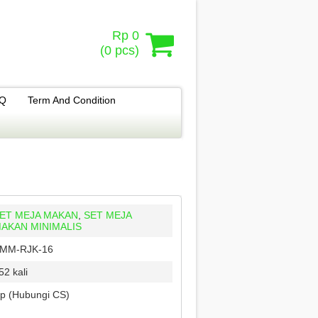
Rp 0
(
0
pcs)
.Q
Term And Condition
ET MEJA MAKAN
,
SET MEJA
AKAN MINIMALIS
MM-RJK-16
52 kali
p (Hubungi CS)