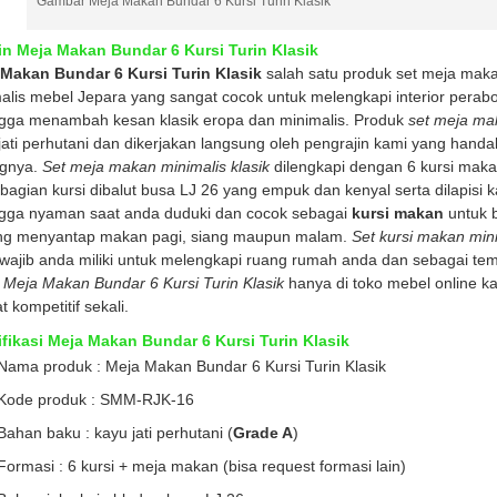
Gambar Meja Makan Bundar 6 Kursi Turin Klasik
n Meja Makan Bundar 6 Kursi Turin Klasik
Makan Bundar 6 Kursi Turin Klasik
salah satu produk set meja mak
alis mebel Jepara yang sangat cocok untuk melengkapi interior per
gga menambah kesan klasik eropa dan minimalis. Produk
set meja mak
jati perhutani dan dikerjakan langsung oleh pengrajin kami yang han
ngnya.
Set meja makan minimalis klasik
dilengkapi dengan 6 kursi mak
bagian kursi dibalut busa LJ 26 yang empuk dan kenyal serta dilapisi 
gga nyaman saat anda duduki dan cocok sebagai
kursi makan
untuk 
ng menyantap makan pagi, siang maupun malam.
Set kursi makan min
wajib anda miliki untuk melengkapi ruang rumah anda dan sebagai t
i
Meja Makan Bundar 6 Kursi Turin Klasik
hanya di toko mebel online 
t kompetitif sekali.
fikasi Meja Makan Bundar 6 Kursi Turin Klasik
Nama produk : Meja Makan Bundar 6 Kursi Turin Klasik
Kode produk : SMM-RJK-16
Bahan baku : kayu jati perhutani (
Grade A
)
Formasi : 6 kursi + meja makan (bisa request formasi lain)