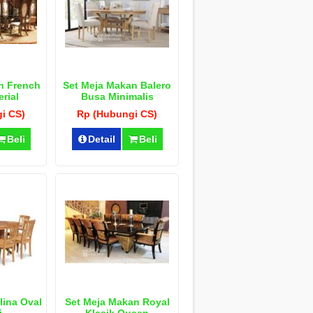
n French
Set Meja Makan Balero
rial
Busa Minimalis
i CS)
Rp (Hubungi CS)
Beli
Detail
Beli
lina Oval
Set Meja Makan Royal