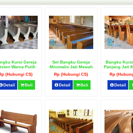
ngku Kursi Gereja
Set Bangku Gereja
Bangku Kursi
isten Warna Putih
Minimalis Jati Mewah
Panjang Jati M
Rp (Hubungi CS)
Rp (Hubungi CS)
Rp (Hubung
Detail
Beli
Detail
Beli
Detail