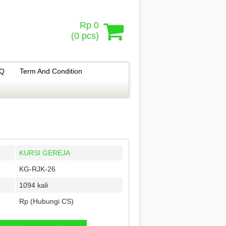
Rp 0
(
0
pcs)
.Q
Term And Condition
KURSI GEREJA
KG-RJK-26
1094 kali
Rp (Hubungi CS)