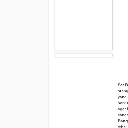
Set B
orang
yang 
berku
agar 
sanga
Bang
tebal