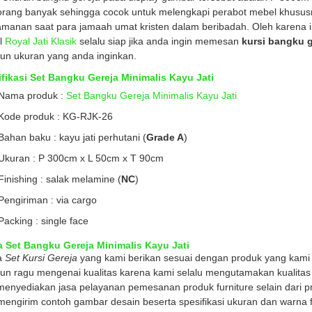
orang banyak sehingga cocok untuk melengkapi perabot mebel khusus
manan saat para jamaah umat kristen dalam beribadah. Oleh karena in
l
Royal Jati Klasik
selalu siap jika anda ingin memesan
kursi bangku g
n ukuran yang anda inginkan.
fikasi Set Bangku Gereja Minimalis Kayu Jati
Nama produk :
Set Bangku Gereja Minimalis Kayu Jati
Kode produk : KG-RJK-26
Bahan baku : kayu jati perhutani (
Grade A
)
Ukuran : P 300cm x L 50cm x T 90cm
Finishing : salak melamine (
NC
)
Pengiriman : via cargo
Packing : single face
 Set Bangku Gereja Minimalis Kayu Jati
a
Set Kursi Gereja
yang kami berikan sesuai dengan produk yang kami 
un ragu mengenai kualitas karena kami selalu mengutamakan kualita
menyediakan jasa pelayanan pemesanan produk furniture selain dari p
mengirim contoh gambar desain beserta spesifikasi ukuran dan warna fi