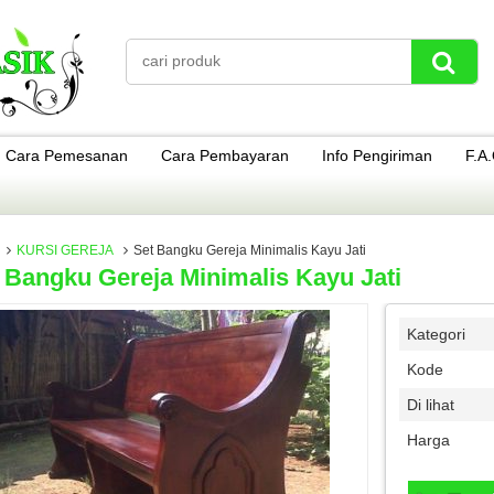
Cara Pemesanan
Cara Pembayaran
Info Pengiriman
F.A
KURSI GEREJA
Set Bangku Gereja Minimalis Kayu Jati
 Bangku Gereja Minimalis Kayu Jati
Kategori
Kode
Di lihat
Harga