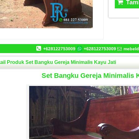
Tamb
+628122753009
+628122753009
mebeld
ail Produk Set Bangku Gereja Minimalis Kayu Jati
Set Bangku Gereja Minimalis K