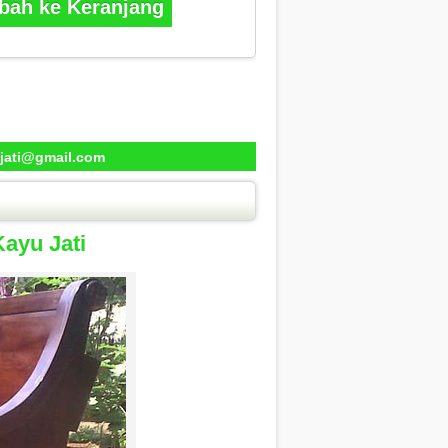
ah ke Keranjang
jati@gmail.com
ayu Jati