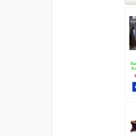
Ba
Kr