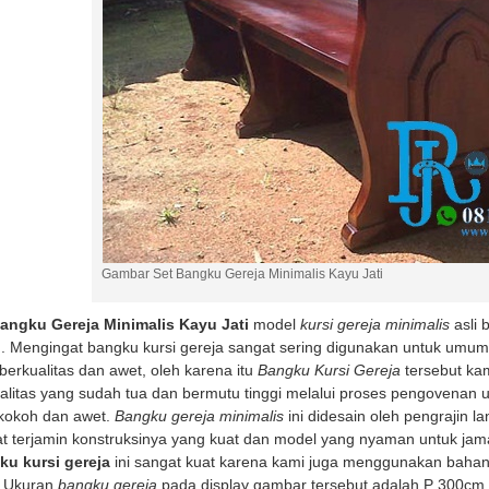
Gambar Set Bangku Gereja Minimalis Kayu Jati
angku Gereja Minimalis Kayu Jati
model
kursi gereja minimalis
asli 
. Mengingat bangku kursi gereja sangat sering digunakan untuk umu
berkualitas dan awet, oleh karena itu
Bangku Kursi Gereja
tersebut kam
alitas yang sudah tua dan bermutu tinggi melalui proses pengovenan 
kokoh dan awet.
Bangku gereja minimalis
ini didesain oleh pengrajin 
t terjamin konstruksinya yang kuat dan model yang nyaman untuk jam
ku kursi gereja
ini sangat kuat karena kami juga menggunakan bahan 
. Ukuran
bangku gereja
pada display gambar tersebut adalah P 300cm 