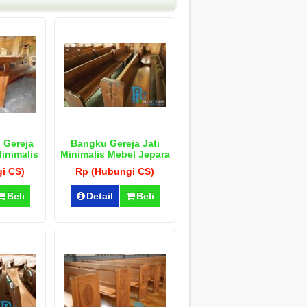
 Gereja
Bangku Gereja Jati
inimalis
Minimalis Mebel Jepara
i CS)
Rp (Hubungi CS)
Beli
Detail
Beli