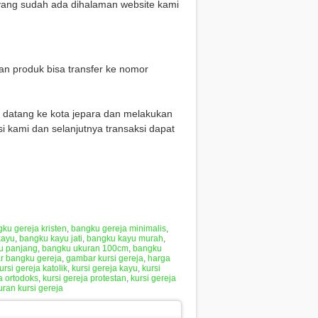
 yang sudah ada dihalaman website kami
n produk bisa transfer ke nomor
g datang ke kota jepara dan melakukan
i kami dan selanjutnya transaksi dapat
ku gereja kristen
,
bangku gereja minimalis
,
kayu
,
bangku kayu jati
,
bangku kayu murah
,
u panjang
,
bangku ukuran 100cm
,
bangku
r bangku gereja
,
gambar kursi gereja
,
harga
ursi gereja katolik
,
kursi gereja kayu
,
kursi
a ortodoks
,
kursi gereja protestan
,
kursi gereja
uran kursi gereja