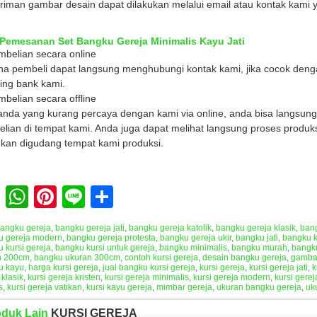
riman gambar desain dapat dilakukan melalui email atau kontak kami
 Pemesanan Set Bangku Gereja Minimalis Kayu Jati
mbelian secara online
a pembeli dapat langsung menghubungi kontak kami, jika cocok denga
ing bank kami.
mbelian secara offline
anda yang kurang percaya dengan kami via online, anda bisa langsun
lian di tempat kami. Anda juga dapat melihat langsung proses produks
ukan digudang tempat kami produksi.
Facebook
WhatsApp
Pinterest
Line
Share
angku gereja
,
bangku gereja jati
,
bangku gereja katolik
,
bangku gereja klasik
,
bang
u gereja modern
,
bangku gereja protesta
,
bangku gereja ukir
,
bangku jati
,
bangku 
 kursi gereja
,
bangku kursi untuk gereja
,
bangku minimalis
,
bangku murah
,
bangk
n 200cm
,
bangku ukuran 300cm
,
contoh kursi gereja
,
desain bangku gereja
,
gamba
u kayu
,
harga kursi gereja
,
jual bangku kursi gereja
,
kursi gereja
,
kursi gereja jati
,
k
 klasik
,
kursi gereja kristen
,
kursi gereja minimalis
,
kursi gereja modern
,
kursi gerej
s
,
kursi gereja vatikan
,
kursi kayu gereja
,
mimbar gereja
,
ukuran bangku gereja
,
uk
oduk Lain
KURSI GEREJA