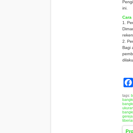
Pengi
ini.
Cara
1. Pe
Diman
reken
2. Pe
Bagi 
pembe
dilak
tags:
b
bangk
bangku
ukura
bangk
gereja
tiberia
Pr