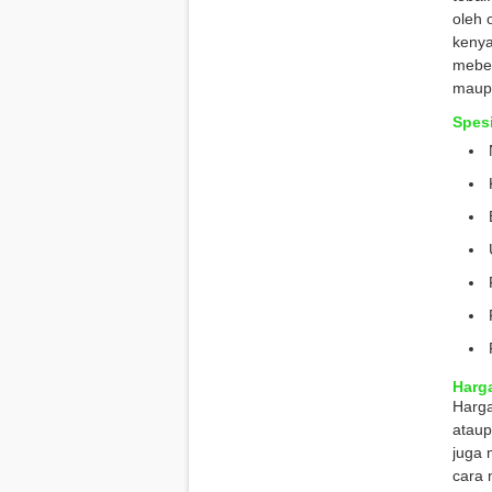
oleh 
kenya
mebe
maupu
Spesi
Harga
Harg
ataup
juga 
cara 