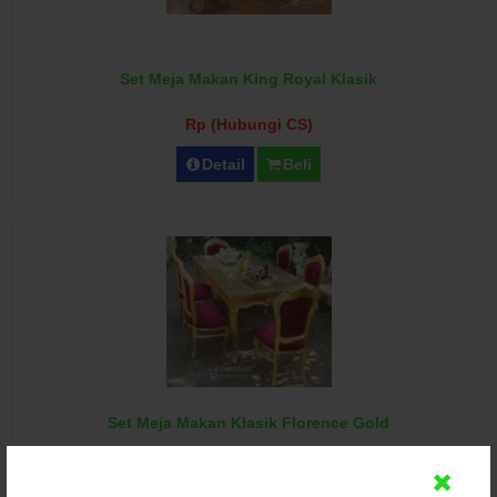
Set Meja Makan King Royal Klasik
Rp (Hubungi CS)
Detail
Beli
Set Meja Makan Klasik Florence Gold
Rp (Hubungi CS)