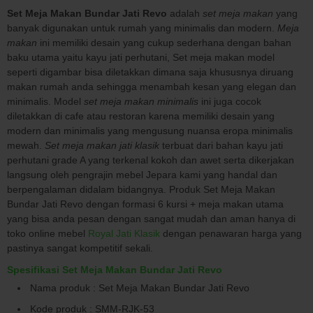
Set Meja Makan Bundar Jati Revo
adalah
set meja makan
yang
banyak digunakan untuk rumah yang minimalis dan modern.
Meja
makan
ini memiliki desain yang cukup sederhana dengan bahan
baku utama yaitu kayu jati perhutani, Set meja makan model
seperti digambar bisa diletakkan dimana saja khususnya diruang
makan rumah anda sehingga menambah kesan yang elegan dan
minimalis. Model
set meja makan minimalis
ini juga cocok
diletakkan di cafe atau restoran karena memiliki desain yang
modern dan minimalis yang mengusung nuansa eropa minimalis
mewah.
Set meja makan jati klasik
terbuat dari bahan kayu jati
perhutani grade A yang terkenal kokoh dan awet serta dikerjakan
langsung oleh pengrajin mebel Jepara kami yang handal dan
berpengalaman didalam bidangnya. Produk Set Meja Makan
Bundar Jati Revo dengan formasi 6 kursi + meja makan utama
yang bisa anda pesan dengan sangat mudah dan aman hanya di
toko online mebel
Royal Jati Klasik
dengan penawaran harga yang
pastinya sangat kompetitif sekali.
Spesifikasi Set Meja Makan Bundar Jati Revo
Nama produk : Set Meja Makan Bundar Jati Revo
Kode produk : SMM-RJK-53