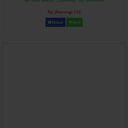
Set Meja Makan Cavendish Jati Minimalis
Rp (Hubungi CS)
Detail
Beli