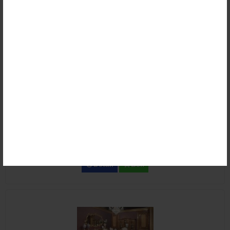
Detail
Beli
Set Meja Makan Rococo Ukir Royal Klasik
Rp (Hubungi CS)
Detail
Beli