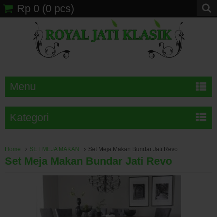
Rp 0
(
0
pcs)
Menu
Kategori
Home
SET MEJA MAKAN
Set Meja Makan Bundar Jati Revo
Set Meja Makan Bundar Jati Revo