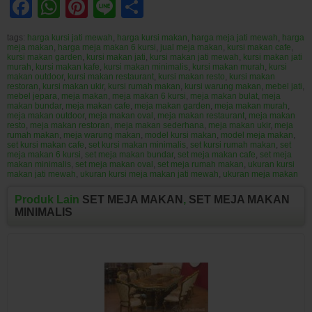
Facebook
WhatsApp
Pinterest
Line
Share
tags:
harga kursi jati mewah
,
harga kursi makan
,
harga meja jati mewah
,
harga
meja makan
,
harga meja makan 6 kursi
,
jual meja makan
,
kursi makan cafe
,
kursi makan garden
,
kursi makan jati
,
kursi makan jati mewah
,
kursi makan jati
murah
,
kursi makan kafe
,
kursi makan minimalis
,
kursi makan murah
,
kursi
makan outdoor
,
kursi makan restaurant
,
kursi makan resto
,
kursi makan
restoran
,
kursi makan ukir
,
kursi rumah makan
,
kursi warung makan
,
mebel jati
,
mebel jepara
,
meja makan
,
meja makan 6 kursi
,
meja makan bulat
,
meja
makan bundar
,
meja makan cafe
,
meja makan garden
,
meja makan murah
,
meja makan outdoor
,
meja makan oval
,
meja makan restaurant
,
meja makan
resto
,
meja makan restoran
,
meja makan sederhana
,
meja makan ukir
,
meja
rumah makan
,
meja warung makan
,
model kursi makan
,
model meja makan
,
set kursi makan cafe
,
set kursi makan minimalis
,
set kursi rumah makan
,
set
meja makan 6 kursi
,
set meja makan bundar
,
set meja makan cafe
,
set meja
makan minimalis
,
set meja makan oval
,
set meja rumah makan
,
ukuran kursi
makan jati mewah
,
ukuran kursi meja makan jati mewah
,
ukuran meja makan
Produk Lain
SET MEJA MAKAN
,
SET MEJA MAKAN
MINIMALIS