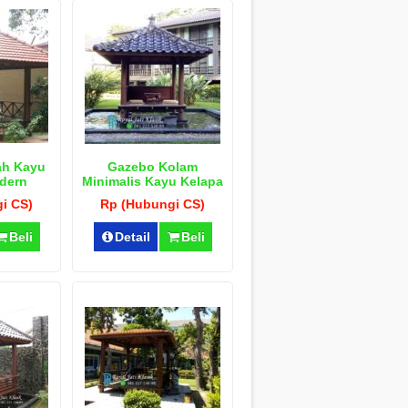
h Kayu
Gazebo Kolam
dern
Minimalis Kayu Kelapa
i CS)
Rp (Hubungi CS)
Beli
Detail
Beli