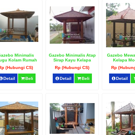
azebo Minimalis
Gazebo Minimalis Atap
Gazebo Mewa
ugu Kolam Rumah
Sirap Kayu Kelapa
Kelapa Mo
Rp (Hubungi CS)
Rp (Hubungi CS)
Rp (Hubung
Detail
Beli
Detail
Beli
Detail