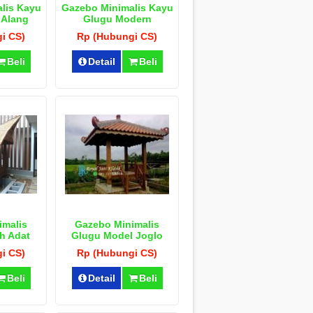
lis Kayu
Gazebo Minimalis Kayu
 Alang
Glugu Modern
i CS)
Rp (Hubungi CS)
Beli
Detail
Beli
imalis
Gazebo Minimalis
h Adat
Glugu Model Joglo
i CS)
Rp (Hubungi CS)
Beli
Detail
Beli