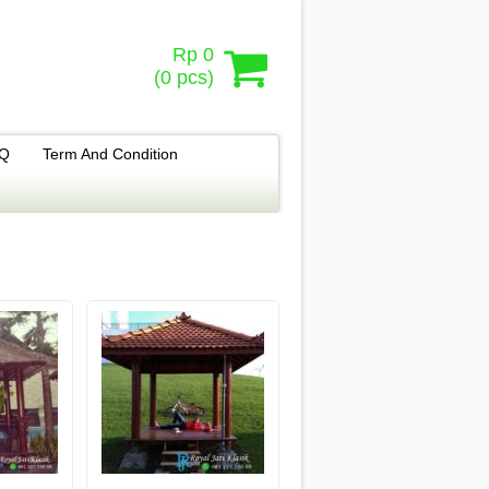
Rp 0
(
0
pcs)
.Q
Term And Condition