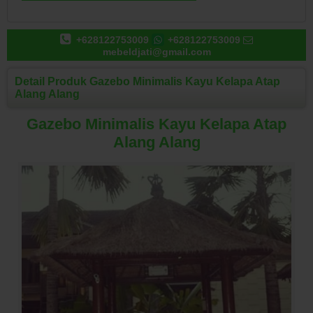
+628122753009
+628122753009
mebeldjati@gmail.com
Detail Produk Gazebo Minimalis Kayu Kelapa Atap
Alang Alang
Gazebo Minimalis Kayu Kelapa Atap
Alang Alang