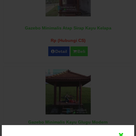
Gazebo Minimalis Atap Sirap Kayu Kelapa
Rp (Hubungi CS)
Detail
Beli
Gazebo Minimalis Kayu Glugu Modern
Rp (Hubungi CS)