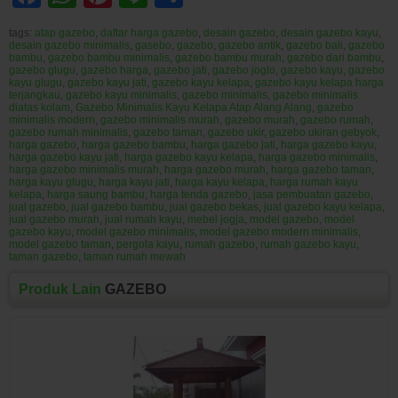
tags:
atap gazebo
,
daftar harga gazebo
,
desain gazebo
,
desain gazebo kayu
,
desain gazebo minimalis
,
gasebo
,
gazebo
,
gazebo antik
,
gazebo bali
,
gazebo
bambu
,
gazebo bambu minimalis
,
gazebo bambu murah
,
gazebo dari bambu
,
gazebo glugu
,
gazebo harga
,
gazebo jati
,
gazebo joglo
,
gazebo kayu
,
gazebo
kayu glugu
,
gazebo kayu jati
,
gazebo kayu kelapa
,
gazebo kayu kelapa harga
terjangkau
,
gazebo kayu minimalis
,
gazebo minimalis
,
gazebo minimalis
diatas kolam
,
Gazebo Minimalis Kayu Kelapa Atap Alang Alang
,
gazebo
minimalis modern
,
gazebo minimalis murah
,
gazebo murah
,
gazebo rumah
,
gazebo rumah minimalis
,
gazebo taman
,
gazebo ukir
,
gazebo ukiran gebyok
,
harga gazebo
,
harga gazebo bambu
,
harga gazebo jati
,
harga gazebo kayu
,
harga gazebo kayu jati
,
harga gazebo kayu kelapa
,
harga gazebo minimalis
,
harga gazebo minimalis murah
,
harga gazebo murah
,
harga gazebo taman
,
harga kayu glugu
,
harga kayu jati
,
harga kayu kelapa
,
harga rumah kayu
kelapa
,
harga saung bambu
,
harga tenda gazebo
,
jasa pembuatan gazebo
,
jual gazebo
,
jual gazebo bambu
,
jual gazebo bekas
,
jual gazebo kayu kelapa
,
jual gazebo murah
,
jual rumah kayu
,
mebel jogja
,
model gazebo
,
model
gazebo kayu
,
model gazebo minimalis
,
model gazebo modern minimalis
,
model gazebo taman
,
pergola kayu
,
rumah gazebo
,
rumah gazebo kayu
,
taman gazebo
,
taman rumah mewah
Produk Lain
GAZEBO