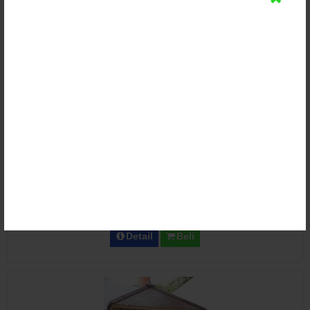
Detail
Beli
Gazebo Atap Sirap Glugu Minimalis
Rp (Hubungi CS)
Detail
Beli