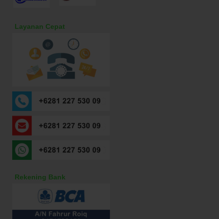
Layanan Cepat
Rekening Bank