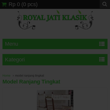
Rp 0
(
0
pcs)
Menu
Kategori
Home
model ranjang tingkat
Model Ranjang Tingkat