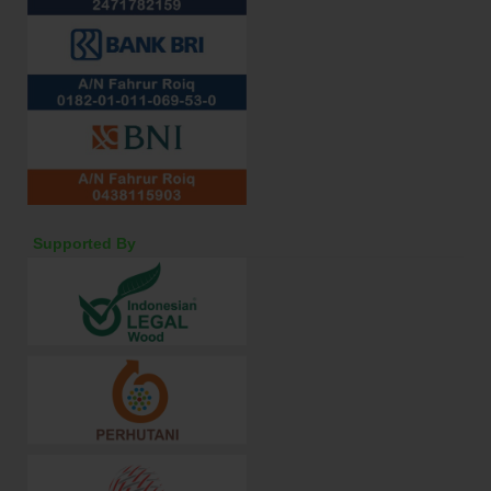
Supported By