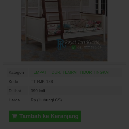
Kategori
TEMPAT TIDUR
,
TEMPAT TIDUR TINGKAT
Kode
TT-RJK-138
Di lihat
390 kali
Harga
Rp (Hubungi CS)
Tambah ke Keranjang