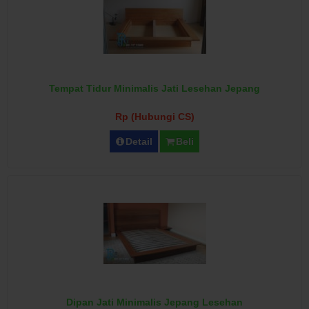
Tempat Tidur Minimalis Jati Lesehan Jepang
Rp (Hubungi CS)
Detail
Beli
Dipan Jati Minimalis Jepang Lesehan