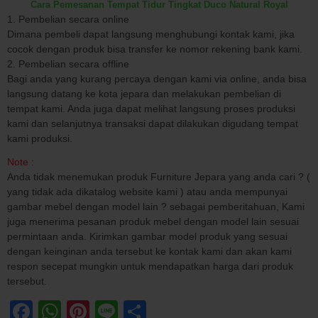
Cara Pemesanan Tempat Tidur Tingkat Duco Natural Royal
1. Pembelian secara online
Dimana pembeli dapat langsung menghubungi kontak kami, jika
cocok dengan produk bisa transfer ke nomor rekening bank kami.
2. Pembelian secara offline
Bagi anda yang kurang percaya dengan kami via online, anda bisa
langsung datang ke kota jepara dan melakukan pembelian di
tempat kami. Anda juga dapat melihat langsung proses produksi
kami dan selanjutnya transaksi dapat dilakukan digudang tempat
kami produksi.
Note :
Anda tidak menemukan produk Furniture Jepara yang anda cari ? (
yang tidak ada dikatalog website kami ) atau anda mempunyai
gambar mebel dengan model lain ? sebagai pemberitahuan, Kami
juga menerima pesanan produk mebel dengan model lain sesuai
permintaan anda. Kirimkan gambar model produk yang sesuai
dengan keinginan anda tersebut ke kontak kami dan akan kami
respon secepat mungkin untuk mendapatkan harga dari produk
tersebut.
Facebook
WhatsApp
Pinterest
Line
Share