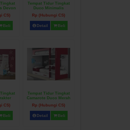
 Tingkat
Tempat Tidur Tingkat
is Devon
Duco Minimalis
i CS)
Rp (Hubungi CS)
Beli
Detail
Beli
 Tingkat
Tempat Tidur Tingkat
rakter
Camarote Duco Merah
i CS)
Rp (Hubungi CS)
Beli
Detail
Beli