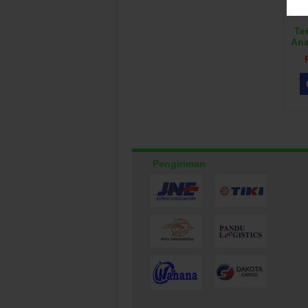
Te
Ana
Pengiriman