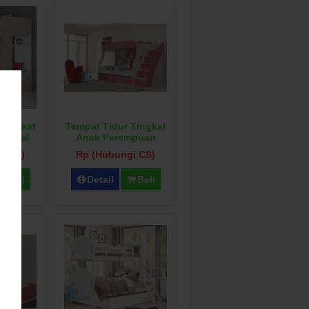
 Tingkat
Tempat Tidur Tingkat
 Royal
Anak Perempuan
Migration
i CS)
Rp (Hubungi CS)
Beli
Detail
Beli