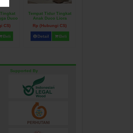
 Tingkat
Tempat Tidur Tingkat
gga Duco
Anak Duco Liora
i CS)
Rp (Hubungi CS)
Beli
Detail
Beli
Supported By