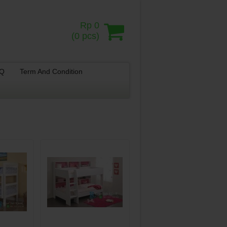
Rp 0
(
0
pcs)
.Q
Term And Condition