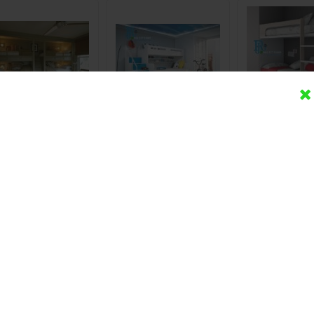
mpat Tidur Tingkat
Tempat Tidur Tingkat
Tempat Tidur
Boy Model Eropa
Boy Duco Biru
Anak Simple
Duco
Rp (Hubungi CS)
Rp (Hubungi CS)
Rp (Hubung
Detail
Beli
Detail
Beli
Detail