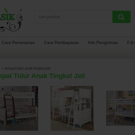
Cara Pemesanan
Cara Pembayaran
Info Pengiriman
F.A
tempat tidur anak tingkat jati
pat Tidur Anak Tingkat Jati