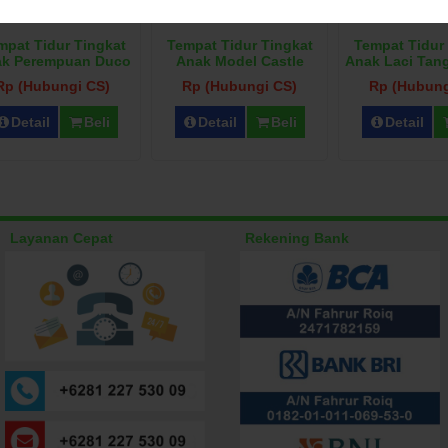
mpat Tidur Tingkat
Tempat Tidur Tingkat
Tempat Tidur
k Perempuan Duco
Anak Model Castle
Anak Laci Tan
Biru
Rp (Hubungi CS)
Rp (Hubungi CS)
Rp (Hubung
Detail
Beli
Detail
Beli
Detail
Layanan Cepat
Rekening Bank