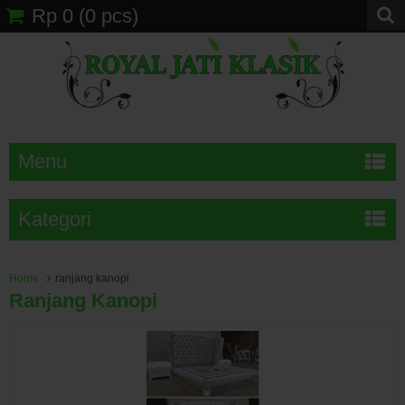
Rp 0
(
0
pcs)
Menu
Kategori
Home
ranjang kanopi
Ranjang Kanopi