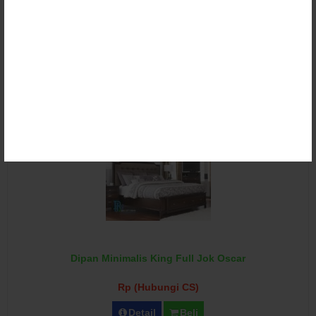
Dipan Minimalis King Model Laci Mewah
Rp (Hubungi CS)
Detail
Beli
Dipan Minimalis King Full Jok Oscar
Rp (Hubungi CS)
Detail
Beli