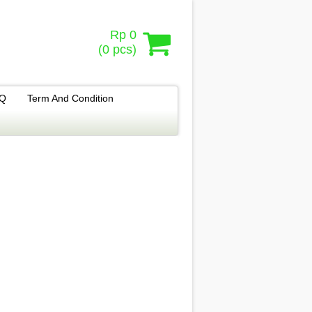
Rp 0
(
0
pcs)
.Q
Term And Condition