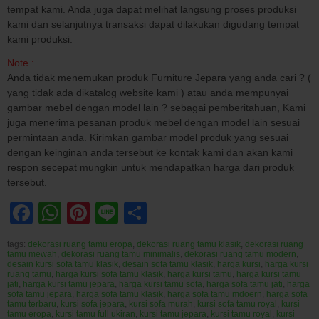
tempat kami. Anda juga dapat melihat langsung proses produksi
kami dan selanjutnya transaksi dapat dilakukan digudang tempat
kami produksi.
Note :
Anda tidak menemukan produk Furniture Jepara yang anda cari ? (
yang tidak ada dikatalog website kami ) atau anda mempunyai
gambar mebel dengan model lain ? sebagai pemberitahuan, Kami
juga menerima pesanan produk mebel dengan model lain sesuai
permintaan anda. Kirimkan gambar model produk yang sesuai
dengan keinginan anda tersebut ke kontak kami dan akan kami
respon secepat mungkin untuk mendapatkan harga dari produk
tersebut.
Facebook
WhatsApp
Pinterest
Line
Share
tags:
dekorasi ruang tamu eropa
,
dekorasi ruang tamu klasik
,
dekorasi ruang
tamu mewah
,
dekorasi ruang tamu minimalis
,
dekorasi ruang tamu modern
,
desain kursi sofa tamu klasik
,
desain sofa tamu klasik
,
harga kursi
,
harga kursi
ruang tamu
,
harga kursi sofa tamu klasik
,
harga kursi tamu
,
harga kursi tamu
jati
,
harga kursi tamu jepara
,
harga kursi tamu sofa
,
harga sofa tamu jati
,
harga
sofa tamu jepara
,
harga sofa tamu klasik
,
harga sofa tamu mdoern
,
harga sofa
tamu terbaru
,
kursi sofa jepara
,
kursi sofa murah
,
kursi sofa tamu royal
,
kursi
tamu eropa
,
kursi tamu full ukiran
,
kursi tamu jepara
,
kursi tamu royal
,
kursi