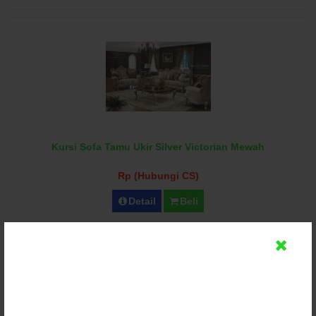
Kursi Sofa Tamu Ukir Silver Victorian Mewah
Rp (Hubungi CS)
Detail
Beli