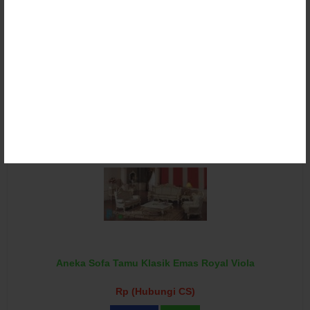
Kursi Sofa Tamu Royal Klasik Eropa Amedeus
Rp (Hubungi CS)
Detail
Beli
Aneka Sofa Tamu Klasik Emas Royal Viola
Rp (Hubungi CS)