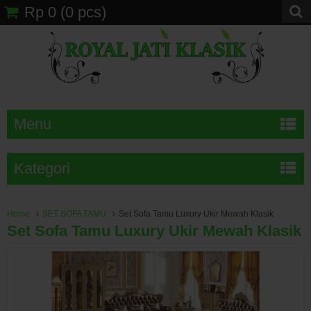
Rp 0
(
0
pcs)
Menu
Kategori
Home
SET SOFA TAMU
Set Sofa Tamu Luxury Ukir Mewah Klasik
Set Sofa Tamu Luxury Ukir Mewah Klasik