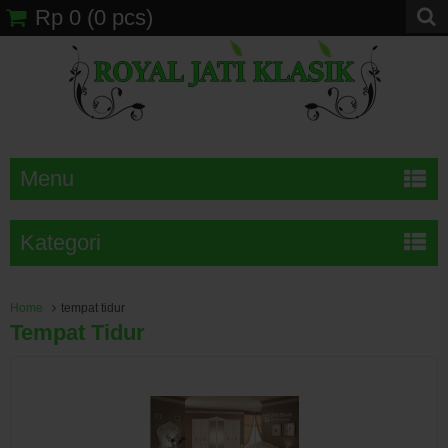
Rp 0
(
0
pcs)
Menu
Kategori
Home
tempat tidur
Tempat Tidur