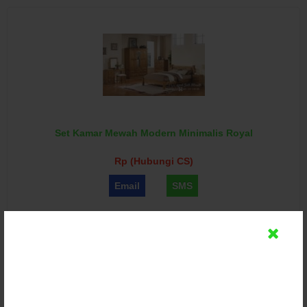
Set Kamar Mewah Modern Minimalis Royal
Rp (Hubungi CS)
Email
SMS