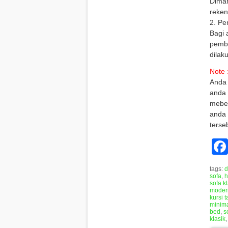
Diman
reken
2. Pe
Bagi 
pembe
dilak
Note 
Anda 
anda 
mebel
anda 
terse
tags:
d
sofa
,
h
sofa k
moder
kursi 
minima
bed
,
s
klasik