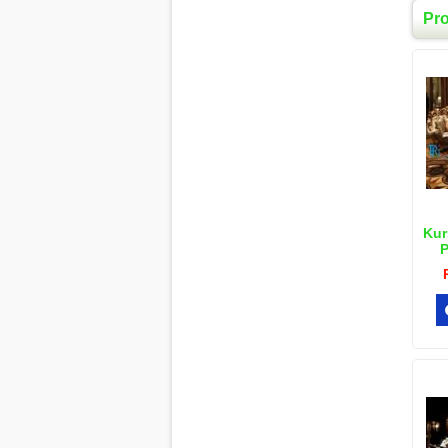
Pr
Kur
P