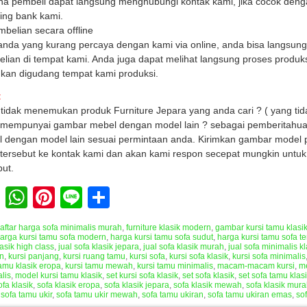
a pembeli dapat langsung menghubungi kontak kami, jika cocok denga
ing bank kami.
mbelian secara offline
anda yang kurang percaya dengan kami via online, anda bisa langsun
lian di tempat kami. Anda juga dapat melihat langsung proses produks
ukan digudang tempat kami produksi.
:
tidak menemukan produk Furniture Jepara yang anda cari ? ( yang tida
mempunyai gambar mebel dengan model lain ? sebagai pemberitahua
 dengan model lain sesuai permintaan anda. Kirimkan gambar model 
tersebut ke kontak kami dan akan kami respon secepat mungkin untu
but.
Facebook
WhatsApp
Pinterest
Line
Share
aftar harga sofa minimalis murah
,
furniture klasik modern
,
gambar kursi tamu klasi
arga kursi tamu sofa modern
,
harga kursi tamu sofa sudut
,
harga kursi tamu sofa t
lasik high class
,
jual sofa klasik jepara
,
jual sofa klasik murah
,
jual sofa minimalis kl
n
,
kursi panjang
,
kursi ruang tamu
,
kursi sofa
,
kursi sofa klasik
,
kursi sofa minimalis
tamu klasik eropa
,
kursi tamu mewah
,
kursi tamu minimalis
,
macam-macam kursi
,
me
lis
,
model kursi tamu klasik
,
set kursi sofa klasik
,
set sofa klasik
,
set sofa tamu klas
ofa klasik
,
sofa klasik eropa
,
sofa klasik jepara
,
sofa klasik mewah
,
sofa klasik mur
,
sofa tamu ukir
,
sofa tamu ukir mewah
,
sofa tamu ukiran
,
sofa tamu ukiran emas
,
so