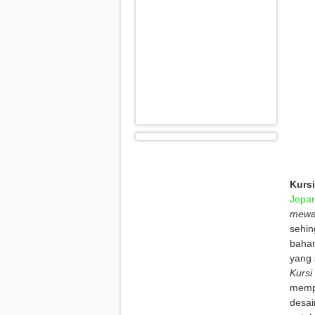
Kurs
Jepa
mew
sehin
bahan
yang 
Kursi
mempe
desai