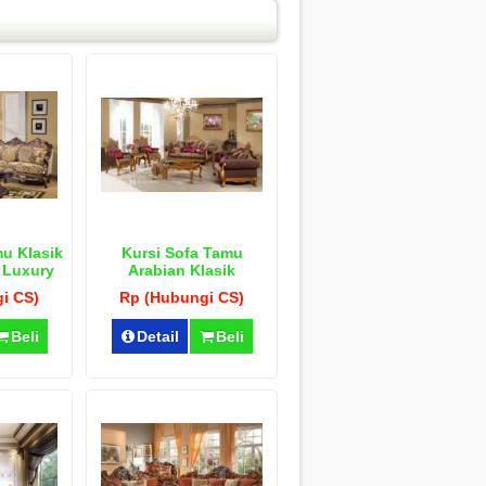
mu Klasik
Kursi Sofa Tamu
i Luxury
Arabian Klasik
Furniture Jepara
i CS)
Rp (Hubungi CS)
Beli
Detail
Beli