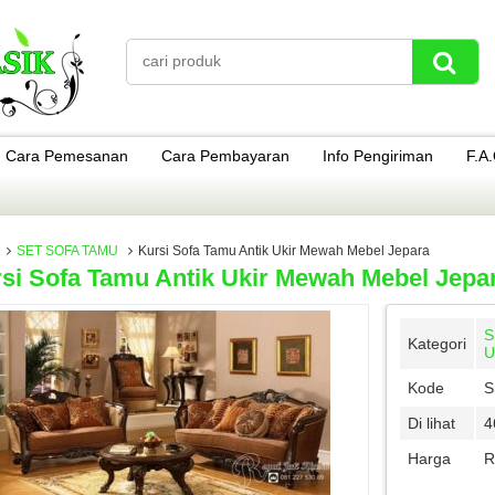
Cara Pemesanan
Cara Pembayaran
Info Pengiriman
F.A
SET SOFA TAMU
Kursi Sofa Tamu Antik Ukir Mewah Mebel Jepara
si Sofa Tamu Antik Ukir Mewah Mebel Jepa
S
Kategori
U
Kode
S
Di lihat
4
Harga
R