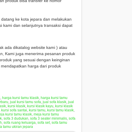
n produk bisa transfer ke nomor
g datang ke kota jepara dan melakukan
i kami dan selanjutnya transaksi dapat
k ada dikatalog website kami ) atau
n, Kami juga menerima pesanan produk
produk yang sesuai dengan keinginan
k mendapatkan harga dari produk
k
,
harga kursi tamu klasik
,
harga kursi tamu
erbaru
,
jual kursi tamu sofa
,
jual sofa klasik
,
jual
asik
,
kursi klasik
,
kursi klasik kayu
,
kursi klasik
,
kursi sofa santai
,
kursi tamu
,
kursi tamu klasik
,
ja kursi tamu klasik
,
meja kursi tamu
ik
,
sofa 3 dudukan
,
sofa 3 seater minimalis
,
sofa
ah
,
sofa ruang keluarga
,
sofa set
,
sofa tamu
fa tamu ukiran jepara