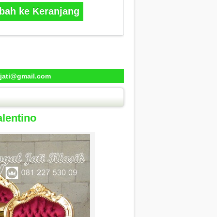
ah ke Keranjang
jati@gmail.com
lentino