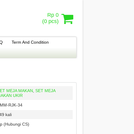
Rp 0
(
0
pcs)
.Q
Term And Condition
ET MEJA MAKAN
,
SET MEJA
AKAN UKIR
MM-RJK-34
49 kali
p (Hubungi CS)