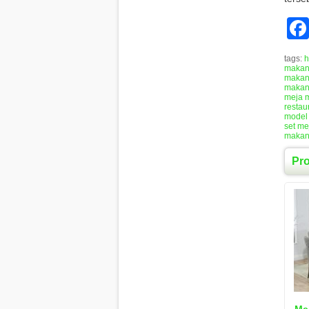
tags:
h
maka
makan
makan 
meja 
restau
model
set m
makan
Pr