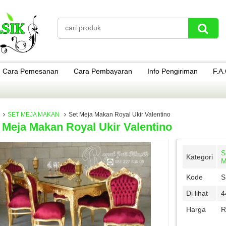
Cara Pemesanan
Cara Pembayaran
Info Pengiriman
F.A
SET MEJA MAKAN
Set Meja Makan Royal Ukir Valentino
 Meja Makan Royal Ukir Valentino
S
Kategori
M
Kode
S
Di lihat
4
Harga
R