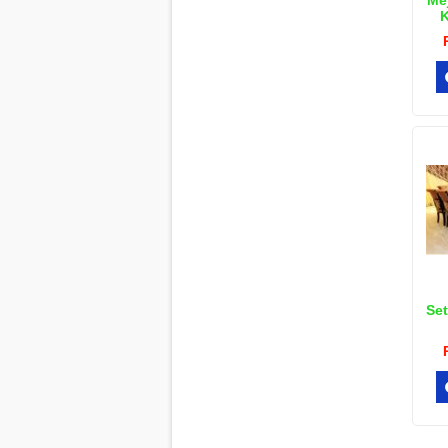
Me
K
Set