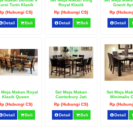
ja Makan Bundar 6
Set Meja Makan King
Set Meja Maka
ursi Turin Klasik
Royal Klasik
Granit A
Rp (Hubungi CS)
Rp (Hubungi CS)
Rp (Hubung
Detail
Beli
Detail
Beli
Detail
 Meja Makan Royal
Set Meja Makan
Set Meja Mak
Klasik Queen
Canterbury Jati
Minimalis G
Minimalis
Rp (Hubungi CS)
Rp (Hubungi CS)
Rp (Hubung
Detail
Beli
Detail
Beli
Detail