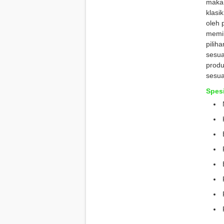
makan
klasi
oleh 
memil
pilih
sesua
produ
sesua
Spesi