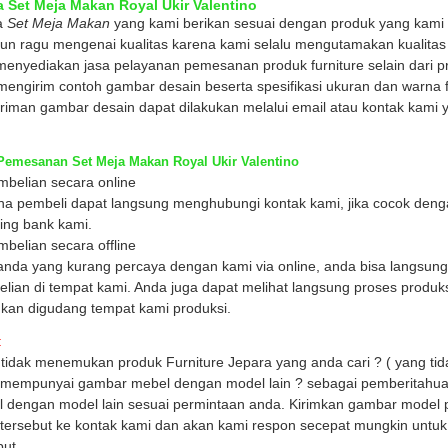
 Set Meja Makan Royal Ukir Valentino
a
Set Meja Makan
yang kami berikan sesuai dengan produk yang kami b
un ragu mengenai kualitas karena kami selalu mengutamakan kualita
menyediakan jasa pelayanan pemesanan produk furniture selain dari p
mengirim contoh gambar desain beserta spesifikasi ukuran dan warna fi
riman gambar desain dapat dilakukan melalui email atau kontak kami
Pemesanan Set Meja Makan Royal Ukir Valentino
mbelian secara online
a pembeli dapat langsung menghubungi kontak kami, jika cocok denga
ing bank kami.
mbelian secara offline
anda yang kurang percaya dengan kami via online, anda bisa langsun
lian di tempat kami. Anda juga dapat melihat langsung proses produks
ukan digudang tempat kami produksi.
:
tidak menemukan produk Furniture Jepara yang anda cari ? ( yang tida
mempunyai gambar mebel dengan model lain ? sebagai pemberitahua
 dengan model lain sesuai permintaan anda. Kirimkan gambar model 
tersebut ke kontak kami dan akan kami respon secepat mungkin untu
but.