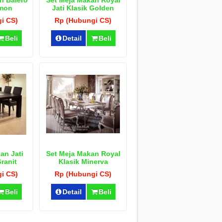
n Balero
Set Meja Makan Royal
ymon
Jati Klasik Golden
i CS)
Rp (Hubungi CS)
Beli
Detail
Beli
an Jati
Set Meja Makan Royal
ranit
Klasik Minerva
i CS)
Rp (Hubungi CS)
Beli
Detail
Beli