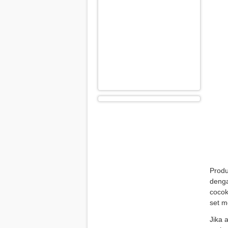
Prod
denga
cocok
set m
Jika 