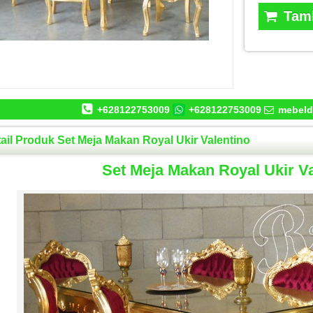
Tamb
+628122753009
+628122753009
mebeld
ail Produk Set Meja Makan Royal Ukir Valentino
Set Meja Makan Royal Ukir Va