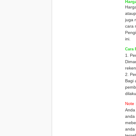
Harga
Harg
ataup
juga 
cara 
Pengi
ini.
Cara 
1. Pe
Diman
reken
2. Pe
Bagi 
pembe
dilak
Note 
Anda 
anda 
mebel
anda 
terse