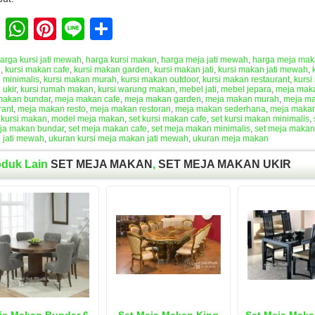
Facebook
WhatsApp
Pinterest
Line
Share
arga kursi jati mewah
,
harga kursi makan
,
harga meja jati mewah
,
harga meja ma
n
,
kursi makan cafe
,
kursi makan garden
,
kursi makan jati
,
kursi makan jati mewah
,
 minimalis
,
kursi makan murah
,
kursi makan outdoor
,
kursi makan restaurant
,
kursi
ukir
,
kursi rumah makan
,
kursi warung makan
,
mebel jati
,
mebel jepara
,
meja mak
makan bundar
,
meja makan cafe
,
meja makan garden
,
meja makan murah
,
meja ma
rant
,
meja makan resto
,
meja makan restoran
,
meja makan sederhana
,
meja makan
 kursi makan
,
model meja makan
,
set kursi makan cafe
,
set kursi makan minimalis
,
eja makan bundar
,
set meja makan cafe
,
set meja makan minimalis
,
set meja makan
 jati mewah
,
ukuran kursi meja makan jati mewah
,
ukuran meja makan
oduk Lain
SET MEJA MAKAN
,
SET MEJA MAKAN UKIR