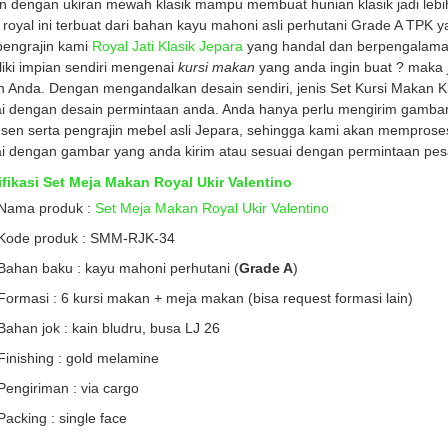
 dengan ukiran mewah klasik mampu membuat hunian klasik jadi lebi
k royal ini terbuat dari bahan kayu mahoni asli perhutani Grade A TPK 
pengrajin kami
Royal Jati Klasik Jepara
yang handal dan berpengalaman
iki impian sendiri mengenai
kursi makan
yang anda ingin buat ? maka 
an Anda. Dengan mengandalkan desain sendiri, jenis Set Kursi Makan Kl
i dengan desain permintaan anda. Anda hanya perlu mengirim gambar
sen serta pengrajin mebel asli Jepara, sehingga kami akan mempros
i dengan gambar yang anda kirim atau sesuai dengan permintaan pe
fikasi Set Meja Makan Royal Ukir Valentino
Nama produk :
Set Meja Makan Royal Ukir Valentino
Kode produk : SMM-RJK-34
Bahan baku : kayu mahoni perhutani (
Grade A
)
Formasi : 6 kursi makan + meja makan (bisa request formasi lain)
Bahan jok : kain bludru, busa LJ 26
Finishing : gold melamine
Pengiriman : via cargo
Packing : single face