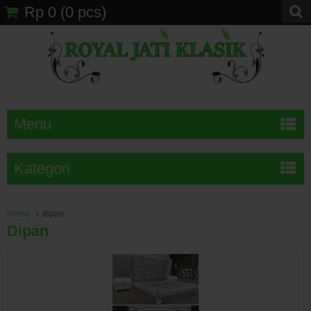
Rp 0
(
0
pcs)
Menu
Kategori
Home
dipan
Dipan