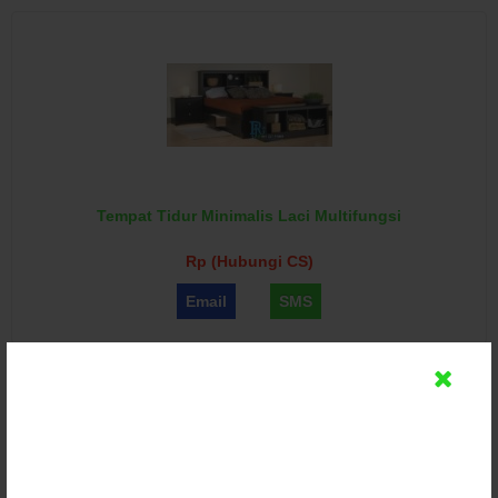
Tempat Tidur Minimalis Laci Multifungsi
Rp (Hubungi CS)
Email
SMS