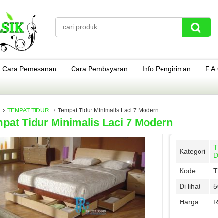
Cara Pemesanan
Cara Pembayaran
Info Pengiriman
F.A
TEMPAT TIDUR
Tempat Tidur Minimalis Laci 7 Modern
pat Tidur Minimalis Laci 7 Modern
T
Kategori
D
Kode
T
Di lihat
5
Harga
R