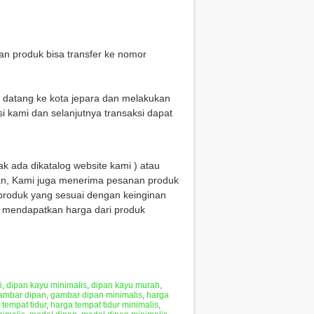
n produk bisa transfer ke nomor
g datang ke kota jepara dan melakukan
i kami dan selanjutnya transaksi dapat
ak ada dikatalog website kami ) atau
n, Kami juga menerima pesanan produk
produk yang sesuai dengan keinginan
k mendapatkan harga dari produk
i
,
dipan kayu minimalis
,
dipan kayu murah
,
ambar dipan
,
gambar dipan minimalis
,
harga
 tempat tidur
,
harga tempat tidur minimalis
,