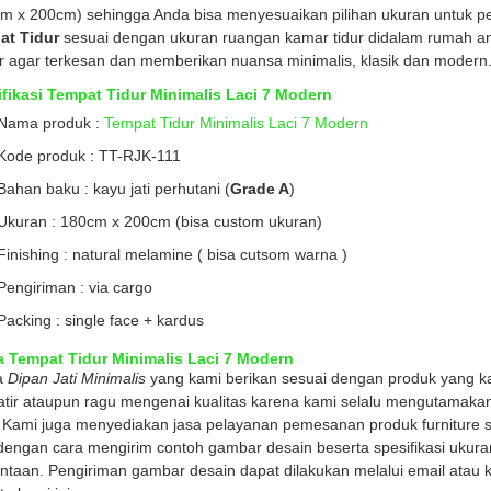
m x 200cm) sehingga Anda bisa menyesuaikan pilihan ukuran untuk p
at Tidur
sesuai dengan ukuran ruangan kamar tidur didalam rumah a
 agar terkesan dan memberikan nuansa minimalis, klasik dan modern
fikasi Tempat Tidur Minimalis Laci 7 Modern
Nama produk :
Tempat Tidur Minimalis Laci 7 Modern
Kode produk : TT-RJK-111
Bahan baku : kayu jati perhutani (
Grade A
)
Ukuran : 180cm x 200cm (bisa custom ukuran)
Finishing : natural melamine ( bisa cutsom warna )
Pengiriman : via cargo
Packing : single face + kardus
a Tempat Tidur Minimalis Laci 7 Modern
a
Dipan Jati Minimalis
yang kami berikan sesuai dengan produk yang ka
tir ataupun ragu mengenai kualitas karena kami selalu mengutamaka
 Kami juga menyediakan jasa pelayanan pemesanan produk furniture se
dengan cara mengirim contoh gambar desain beserta spesifikasi ukuran
ntaan. Pengiriman gambar desain dapat dilakukan melalui email atau