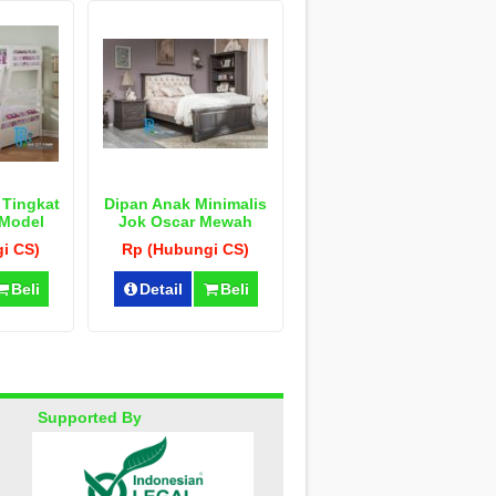
 Tingkat
Dipan Anak Minimalis
Model
Jok Oscar Mewah
ih Duco
i CS)
Rp (Hubungi CS)
Beli
Detail
Beli
Supported By