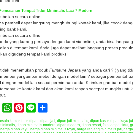
te kami ini.
Pemesanan Tempat Tidur Minimalis Laci 7 Modern
mbelian secara online
a pembeli dapat langsung menghubungi kontak kami, jika cocok denga
ing bank kami.
mbelian secara offline
anda yang kurang percaya dengan kami via online, anda bisa langsun
lian di tempat kami. Anda juga dapat melihat langsung proses produks
ukan digudang tempat kami produksi.
:
 tidak menemukan produk
Furniture Jepara
yang anda cari ? ( yang tid
mempunyai gambar mebel dengan model lain ? sebagai pemberitahua
 dengan model lain sesuai permintaan anda. Kirimkan gambar model 
tersebut ke kontak kami dan akan kami respon secepat mungkin untu
but.
Facebook
WhatsApp
Pinterest
Line
Share
esain kamar tidur
,
dipan
,
dipan jati
,
dipan jati minimalis
,
dipan kasur
,
dipan kayu jat
minimalis
,
dipan minimalis modern
,
dipan modern
,
dipan resort
,
foto tempat tidur
,
g
,
harga dipan kayu
,
harga dipan minimalis royal
,
harga ranjang minimalis jati
,
harga