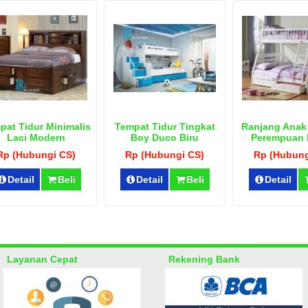
pat Tidur Minimalis
Tempat Tidur Tingkat
Ranjang Anak
Laci Modern
Boy Duco Biru
Perempuan 
Tingkat Put
Rp (Hubungi CS)
Rp (Hubungi CS)
Rp (Hubung
Detail
Beli
Detail
Beli
Detail
Layanan Cepat
Rekening Bank