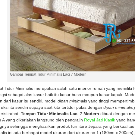
Gambar Tempat Tidur Minimalis Laci 7 Modern
t Tidur Minimalis merupakan salah satu interior rumah yang memiliki 
ngsi sebagai alas kasur baik itu kasur busa maupun kasur kapuk. Mod
n dari kasur itu sendiri, model
dipan minimal
is yang tinggi mempertim
ruksi itu sendiri supaya saat kita tertidur pulas dengan
dipan minimalis j
eristirahat.
Tempat Tidur Minimalis Laci 7 Modern
dibuat dengan men
 A yang dikerjakan langsung oleh pengrajin
Royal Jati Klasik
yang hand
gnya sehingga menghasilkan produk furniture Jepara yang berkualitas 
alis ini ada berbagai model ukuran dari ukuran no 1 (180cm x 200cm)