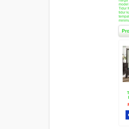
harga 
model 
Tidur 
tidur 
tempat
minima
Pr
T