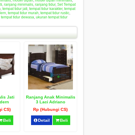
nimalis
,
model dipan
,
model dipan minimalis
,
ti
,
ranjang minimalis
,
ranjang tidur
,
Set Tempat
n
,
tempat tidur jati
,
tempat tidur karakter
,
tempat
dern
,
tempat tidur murah
,
tempat tidur rustic
,
 tempat tidur dewasa
,
ukuran tempat tidur
is Jati
Ranjang Anak Minimalis
dern
3 Laci Adriano
i CS)
Rp (Hubungi CS)
Beli
Detail
Beli