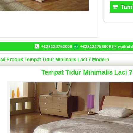
Tamb
+628122753009
+628122753009
mebeld
ail Produk Tempat Tidur Minimalis Laci 7 Modern
Tempat Tidur Minimalis Laci 