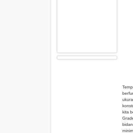
Tempa
berfu
ukura
konst
kita b
Grade
bidan
minim