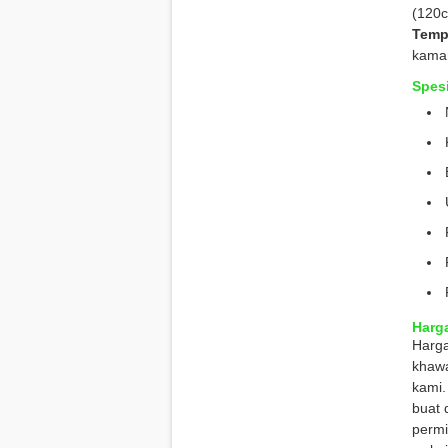
(120c
Temp
kamar
Spesi
Harg
Harg
khawa
kami.
buat 
permi