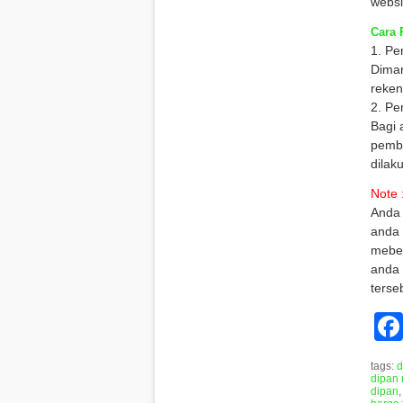
websi
Cara 
1. Pe
Diman
reken
2. Pe
Bagi 
pembe
dilak
Note 
Anda
anda 
mebel
anda 
terse
tags:
d
dipan 
dipan