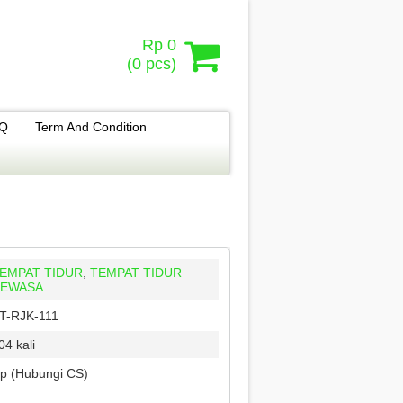
Rp 0
(
0
pcs)
.Q
Term And Condition
EMPAT TIDUR
,
TEMPAT TIDUR
EWASA
T-RJK-111
04 kali
p (Hubungi CS)