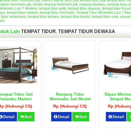
tempat tidur minimalis jati
,
interior kamar tidur
,
jual tempat tidur
,
jual tempat tidur mi
dipan minimalis jati
,
model ranjang minimalis jati
,
ranjang dewasa
,
ranjang kayu ja
Minimalis Laci 7 Modern
,
tempat tidur antik
,
tempat tidur dewasa
,
tempat tidur froze
kayu
,
tempat tidur mewah
,
tempat tidur minimalis
,
Tempat Tidur Minimalis Laci 7 Mo
 tidur sederhana
,
tempat tidur terbaru
,
tempat tidur tradisi
,
tempat tidur unik
,
ukuran
lis
oduk Lain
TEMPAT TIDUR
,
TEMPAT TIDUR DEWASA
empat Tidur Jati
Ranjang Tidur
Dipan Minimal
Kelambu Martini
Minimalis Jati Model
Simpel Mo
Retro
Rp (Hubungi CS)
Rp (Hubungi CS)
Rp (Hubung
Detail
Beli
Detail
Beli
Detail