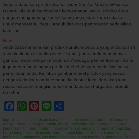
Segera dapatkan produk
Kamar Tidur Set Jati Modern Minimalis
terbaru ini untuk memberikan kenyamanan waktu istirahat Anda
dengan menghubungi kontak kami yang sudah kami sediakan
untuk mengetahui detail produk dan cara pemesanan berkualitas
kami ini.
Note :
Anda tidak menemukan produk Furniture Jepara yang anda cari ? (
yang tidak ada dikatalog website kami ) atau anda mempunyai
gambar mebel dengan model lain ? sebagai pemberitahuan, Kami
juga menerima pesanan produk mebel dengan model lain sesuai
permintaan anda. Kirimkan gambar model produk yang sesuai
dengan keinginan anda tersebut ke kontak kami dan akan kami
respon secepat mungkin untuk mendapatkan harga dari produk
tersebut.
Facebook
WhatsApp
Pinterest
Line
Share
tags:
desain kamar
,
desain kamar tidur
,
dipan minimalis
,
furniture kamar tidur
,
harga 1 set isi kamar pengantin
,
harga 1 set tempat tidur pengantin
,
harga
kamar set minimalis modern
,
harga kamar set pengantin
,
harga tempat tidur
,
harga tempat tidur minimalis
,
harga tempat tidur set
,
interior kamar tidur
,
jual
tempat tidur minimalis
,
jual tempat tidur set
,
kamar minimalis
,
kamar set
,
kamar