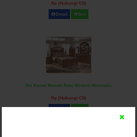
Rp (Hubungi CS)
Detail
Beli
Set Kamar Mewah Ratu Modern Minimalis
Rp (Hubungi CS)
Detail
Beli