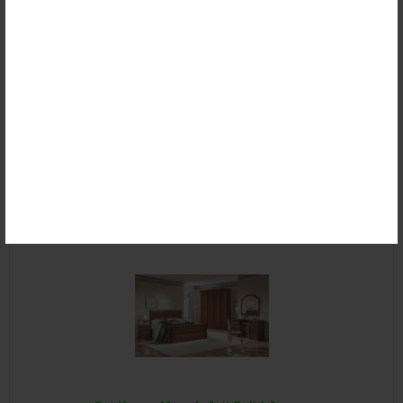
Kamar Tidur Jati Ukiran Jepara
Rp (Hubungi CS)
Detail
Beli