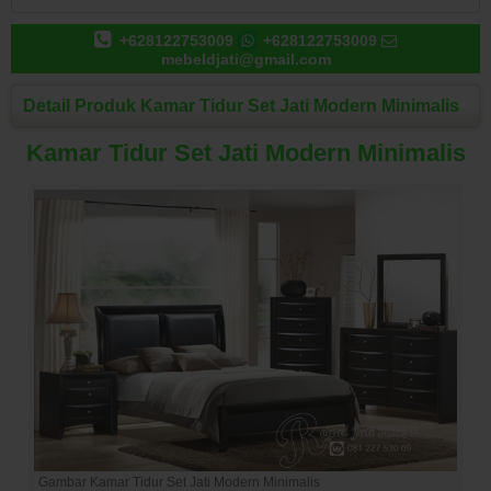
+628122753009
+628122753009
mebeldjati@gmail.com
Detail Produk Kamar Tidur Set Jati Modern Minimalis
Kamar Tidur Set Jati Modern Minimalis
Gambar Kamar Tidur Set Jati Modern Minimalis