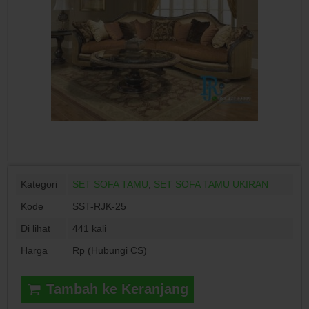
Kategori
SET SOFA TAMU
,
SET SOFA TAMU UKIRAN
Kode
SST-RJK-25
Di lihat
441 kali
Harga
Rp (Hubungi CS)
Tambah ke Keranjang