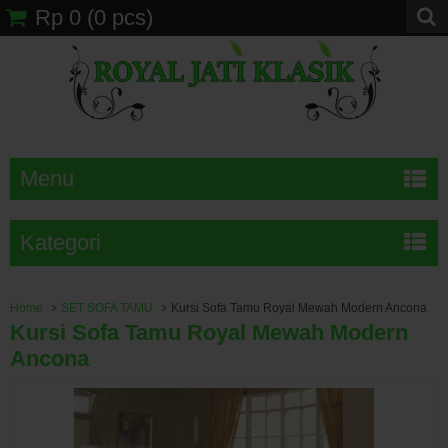
Rp 0
(
0
pcs)
Menu
Kategori
Home
SET SOFA TAMU
Kursi Sofa Tamu Royal Mewah Modern Ancona
Kursi Sofa Tamu Royal Mewah Modern
Ancona