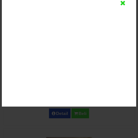
Rp (Hubungi CS)
Detail
Beli
Kursi Sofa Tamu Ukir Jati Truvala
Rp (Hubungi CS)
Detail
Beli