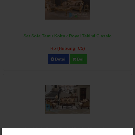
Set Sofa Tamu Koltuk Royal Takimi Classic
Rp (Hubungi CS)
Detail
Beli
Kursi Sofa Tamu Klasik Ukir Jati Primadona