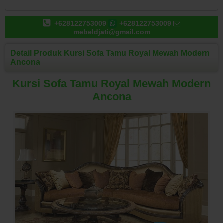
+628122753009
+628122753009
mebeldjati@gmail.com
Detail Produk Kursi Sofa Tamu Royal Mewah Modern
Ancona
Kursi Sofa Tamu Royal Mewah Modern
Ancona