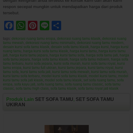
dengan keinginan anda tersebut ke kontak kami dan akan kami
respon secepat mungkin untuk mendapatkan harga dari produk
tersebut.
Facebook
WhatsApp
Pinterest
Line
Share
tags:
dekorasi ruang tamu eropa
,
dekorasi ruang tamu klasik
,
dekorasi ruang
tamu mewah
,
dekorasi ruang tamu minimalis
,
dekorasi ruang tamu modern
,
desain kursi sofa tamu klasik
,
desain sofa tamu klasik
,
harga kursi
,
harga kursi
ruang tamu
,
harga kursi sofa tamu klasik
,
harga kursi tamu
,
harga kursi tamu
jati
,
harga kursi tamu jepara
,
harga kursi tamu sofa
,
harga sofa tamu jati
,
harga
sofa tamu jepara
,
harga sofa tamu klasik
,
harga sofa tamu mdoern
,
harga sofa
tamu terbaru
,
kursi sofa jepara
,
kursi sofa murah
,
kursi sofa tamu royal
,
kursi
tamu eropa
,
kursi tamu full ukiran
,
kursi tamu jepara
,
kursi tamu royal
,
kursi
tamu sofa
,
kursi tamu sofa jati
,
kursi tamu sofa mewah
,
kursi tamu sofa murah
,
kursi tamu sofa terbaru
,
model kursi sofa tamu klasik
,
model kursi tamu
,
model
kursi tamu sofa jati klasik
,
model sofa tamu klasik
,
set sofa ruang tamu
,
sofa
eropa
,
sofa kayu jati
,
sofa ruang tamu
,
sofa ruang tamu classic
,
sofa tamu
classic
,
sofa tamu high class
,
sofa tamu klasik
,
sofa tamu royal jati klasik
Produk Lain
SET SOFA TAMU
,
SET SOFA TAMU
UKIRAN