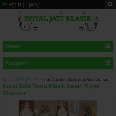
Rp 0
(
0
pcs)
Menu
Kategori
Home
SET SOFA TAMU
Kursi Sofa Tamu Klasik Italian Royal Glamour
Kursi Sofa Tamu Klasik Italian Royal
Glamour