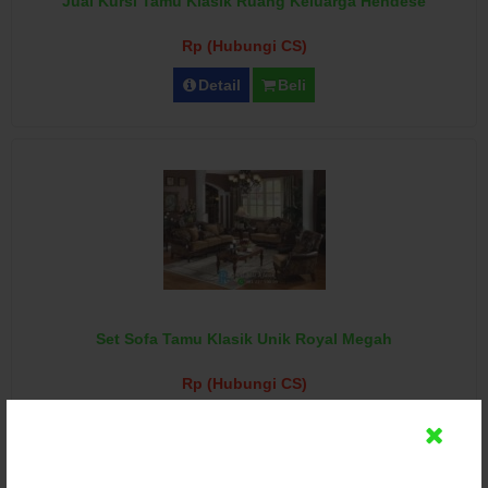
Jual Kursi Tamu Klasik Ruang Keluarga Hendese
Rp (Hubungi CS)
Detail
Beli
Set Sofa Tamu Klasik Unik Royal Megah
Rp (Hubungi CS)
Detail
Beli