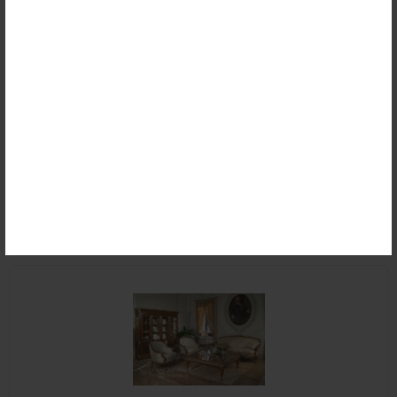
Set Sofa Tamu King Ukir Jati Luxury
Rp (Hubungi CS)
Detail
Beli